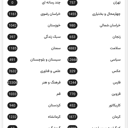
تهران
چند رسانه ای
0
757
چهارمحال و بختیاری
خراسان رضوی
1161
1455
خراسان شمالی
خوزستان
1042
980
زنجان
سبک زندگی
397
653
سلامت
سمنان
1185
4883
سیاسی
سیستان و بلوچستان
491
12668
عکس
علمی و فناوری
7632
329
فارس
فرهنگ و هنر
23306
1244
قزوین
قم
1033
770
کاریکاتور
کردستان
940
452
کرمان
کرمانشاه
1232
1877