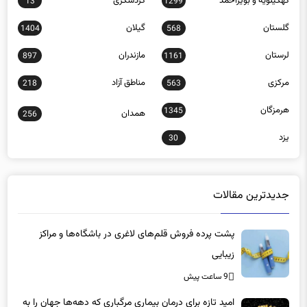
کهگیلویه و بویراحمد
گردشگری
13
1299
گلستان
گیلان
1404
568
لرستان
مازندران
897
1161
مرکزی
مناطق آزاد
218
563
هرمزگان
1345
همدان
256
یزد
30
جدیدترین مقالات
پشت پرده فروش قلم‌های لاغری در باشگاه‌ها و مراکز
زیبایی
9 ساعت پیش
امید تازه برای درمان بیماری مرگباری که دهه‌ها جهان را به