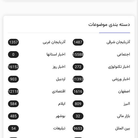
دسته بندی موضوعات
آذربایجان شرقی
آذربایجان غربی
1357
1487
اجتماعی
اخبار استانها
0
15588
اخبار تکنولوژی
اخبار روز
16152
272
اخبار ورزشی
اردبیل
903
21392
اصفهان
اقتصادی
12118
1616
البرز
ایلام
584
809
بازار مالی
بوشهر
485
32
بین الملل
تبلیغات
54
9653