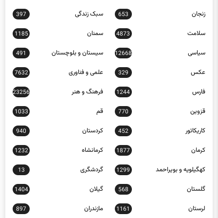
زنجان
سبک زندگی
397
653
سلامت
سمنان
1185
4873
سیاسی
سیستان و بلوچستان
491
12668
عکس
علمی و فناوری
7632
329
فارس
فرهنگ و هنر
23256
1244
قزوین
قم
1033
770
کاریکاتور
کردستان
940
452
کرمان
کرمانشاه
1232
1877
کهگیلویه و بویراحمد
گردشگری
13
1299
گلستان
گیلان
1404
568
لرستان
مازندران
897
1161