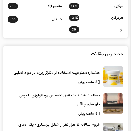
مرکزی
مناطق آزاد
218
563
هرمزگان
1345
همدان
256
یزد
30
جدیدترین مقالات
هشدار؛ ممنوعیت استفاده از «تارترازین» در مواد غذایی
8 ساعت پیش
مخالفت شدید یک فوق تخصص روماتولوژی با برخی
داروهای چاقی
8 ساعت پیش
خروج سالانه ۵ هزار نفر از شغل پرستاری/ یک ادعای