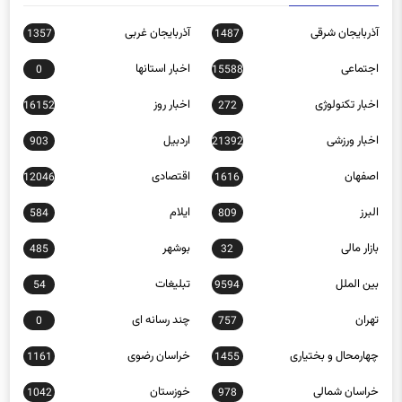
آذربایجان شرقی
آذربایجان غربی
1357
1487
اجتماعی
اخبار استانها
0
15588
اخبار تکنولوژی
اخبار روز
16152
272
اخبار ورزشی
اردبیل
903
21392
اصفهان
اقتصادی
12046
1616
البرز
ایلام
584
809
بازار مالی
بوشهر
485
32
بین الملل
تبلیغات
54
9594
تهران
چند رسانه ای
0
757
چهارمحال و بختیاری
خراسان رضوی
1161
1455
خراسان شمالی
خوزستان
1042
978