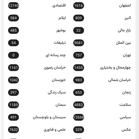
البرز
ایلام
584
809
بازار مالی
بوشهر
485
32
بین الملل
تبلیغات
54
9681
تهران
چند رسانه ای
0
757
چهارمحال و بختیاری
خراسان رضوی
1161
1455
خراسان شمالی
خوزستان
1042
983
زنجان
سبک زندگی
397
653
سلامت
سمنان
1185
4883
سیاسی
سیستان و بلوچستان
491
12668
عکس
علمی و فناوری
7632
329
فارس
فرهنگ و هنر
23334
1244