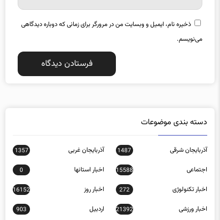
ذخیره نام، ایمیل و وبسایت من در مرورگر برای زمانی که دوباره دیدگاهی
می‌نویسم.
دسته بندی موضوعات
آذربایجان شرقی
آذربایجان غربی
1357
1487
اجتماعی
اخبار استانها
0
15588
اخبار تکنولوژی
اخبار روز
16152
272
اخبار ورزشی
اردبیل
903
21392
اصفهان
اقتصادی
12145
1616