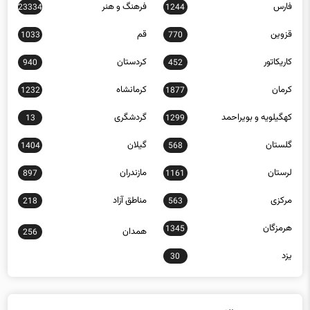
قزوین
قم
1033
770
کاریکاتور
کردستان
940
452
کرمان
کرمانشاه
1232
1877
کهگیلویه و بویراحمد
گردشگری
13
1299
گلستان
گیلان
1404
568
لرستان
مازندران
897
1161
مرکزی
مناطق آزاد
218
563
هرمزگان
1345
همدان
256
یزد
30
جدیدترین مقالات