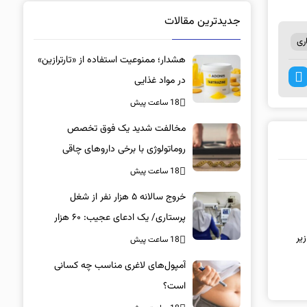
جدیدترین مقالات
ری
هشدار؛ ممنوعیت استفاده از «تارترازین»
در مواد غذایی
18 ساعت پیش
مخالفت شدید یک فوق تخصص
روماتولوژی با برخی داروهای چاقی
18 ساعت پیش
خروج سالانه ۵ هزار نفر از شغل
پرستاری/ یک ادعای عجیب: ۶۰ هزار
پرستار خانه‌نشین شدند؟
یر
18 ساعت پیش
آمپول‌های لاغری مناسب چه کسانی
است؟