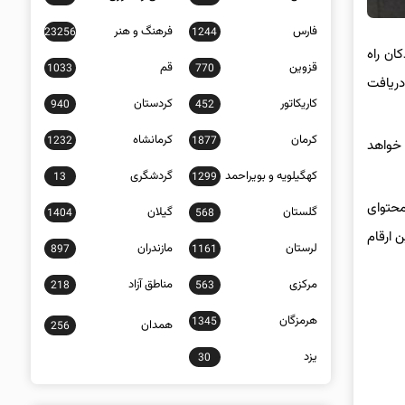
فارس
فرهنگ و هنر
23256
1244
ان راه
قزوین
قم
1033
770
دریافت
کاریکاتور
کردستان
940
452
کرمان
کرمانشاه
1232
1877
 خواهد
کهگیلویه و بویراحمد
گردشگری
13
1299
محتوای
گلستان
گیلان
1404
568
کس ها این ارقام
لرستان
مازندران
897
1161
مرکزی
مناطق آزاد
218
563
هرمزگان
1345
همدان
256
یزد
30