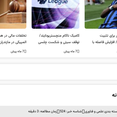
کامبک ناکام منچستریونایتد/
تخلفات مالی در هیئت رشته‌ای
سر
توقف سیتی و شکست چلسی
المپیکی در مازندران
من
7 ماه پیش
7 ماه پیش
7 ما
نه
ته بندی:
علمی و فناوری
شناسه خبر: 524
زمان مطالعه: 3 دقیقه