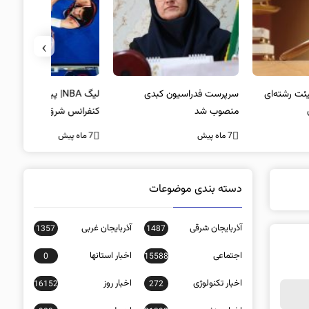
›
پرست فدراسیون کبدی
لیگ NBA| پیروزی صدرنشینان
خط و نشان
صوب شد
کنفرانس شرق و شکست لیکرز در
7 ماه پیش
غیاب جیمز
ه پیش
7 ماه پیش
دسته بندی موضوعات
آذربایجان شرقی
آذربایجان غربی
1357
1487
اجتماعی
اخبار استانها
0
15588
اخبار تکنولوژی
اخبار روز
16152
272