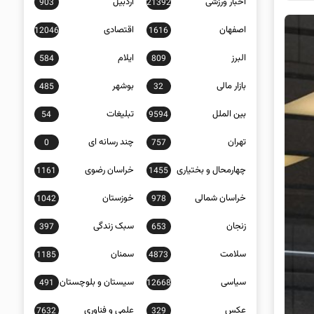
اخبار ورزشی
اردبیل
903
21392
اصفهان
اقتصادی
12046
1616
البرز
ایلام
584
809
بازار مالی
بوشهر
485
32
بین الملل
تبلیغات
54
9594
تهران
چند رسانه ای
0
757
چهارمحال و بختیاری
خراسان رضوی
1161
1455
خراسان شمالی
خوزستان
1042
978
زنجان
سبک زندگی
397
653
سلامت
سمنان
1185
4873
سیاسی
سیستان و بلوچستان
491
12668
عکس
علمی و فناوری
7632
329