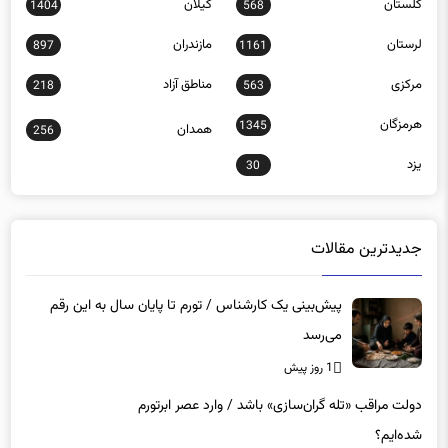
گلستان
گیلان
1404
568
لرستان
مازندران
897
1161
مرکزی
مناطق آزاد
218
563
هرمزگان
1345
همدان
256
یزد
30
جدیدترین مقالات
پیش‌بینی یک کارشناس / تورم تا پایان سال به این رقم
می‌رسد
1 روز پیش
دولت مراقب «تله گران‌سازی» باشد / وارد عصر ابرتورم