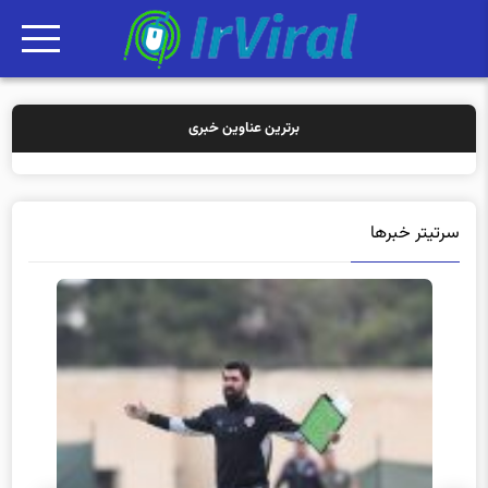
برترین عناوین خبری
خرید بیمه: سن
سرتیتر خبرها