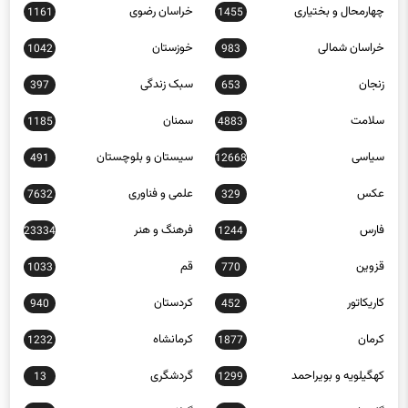
تهران
چند رسانه ای
0
757
چهارمحال و بختیاری
خراسان رضوی
1161
1455
خراسان شمالی
خوزستان
1042
983
زنجان
سبک زندگی
397
653
سلامت
سمنان
1185
4883
سیاسی
سیستان و بلوچستان
491
12668
عکس
علمی و فناوری
7632
329
فارس
فرهنگ و هنر
23334
1244
قزوین
قم
1033
770
کاریکاتور
کردستان
940
452
کرمان
کرمانشاه
1232
1877
کهگیلویه و بویراحمد
گردشگری
13
1299