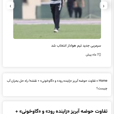
›
‹
سرمربی جدید تیم هوادار انتخاب شد
پیروزی
7 ماه پیش
7 ماه پیش
Home
»
تفاوت حوضه آبریز «زاینده رود» و «گاوخونی» + نقشه/ راه حل بحران آب
چیست؟