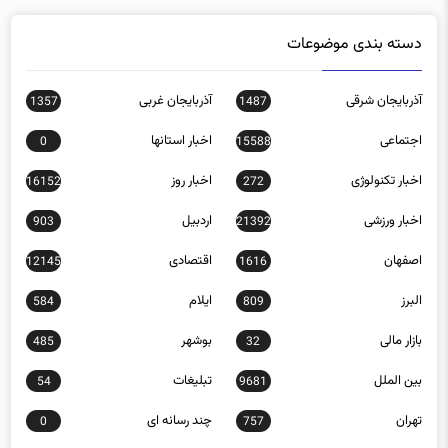
دسته بندی موضوعات
آذربایجان شرقی
آذربایجان غربی
1357
1487
اجتماعی
اخبار استانها
0
15588
اخبار تکنولوژی
اخبار روز
16152
272
اخبار ورزشی
اردبیل
903
21392
اصفهان
اقتصادی
12145
1616
البرز
ایلام
584
809
بازار مالی
بوشهر
485
32
بین الملل
تبلیغات
54
9681