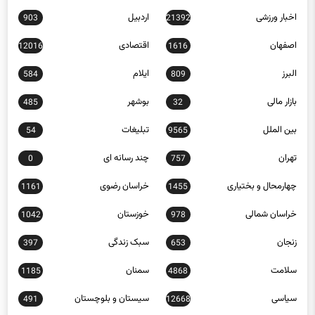
اخبار ورزشی
اردبیل
903
21392
اصفهان
اقتصادی
12016
1616
البرز
ایلام
584
809
بازار مالی
بوشهر
485
32
بین الملل
تبلیغات
54
9565
تهران
چند رسانه ای
0
757
چهارمحال و بختیاری
خراسان رضوی
1161
1455
خراسان شمالی
خوزستان
1042
978
زنجان
سبک زندگی
397
653
سلامت
سمنان
1185
4868
سیاسی
سیستان و بلوچستان
491
12668