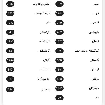
عکس
علمی و فناوری
7632
329
فارس
فرهنگ و هنر
23206
1244
قزوین
قم
1033
770
کاریکاتور
کردستان
940
452
کرمان
کرمانشاه
1232
1877
کهگیلویه و بویراحمد
گردشگری
13
1299
گلستان
گیلان
1404
568
لرستان
مازندران
897
1161
مرکزی
مناطق آزاد
218
563
هرمزگان
1345
همدان
256
یزد
30