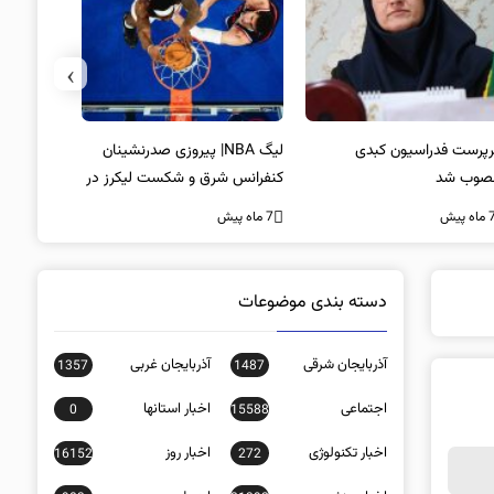
›
پرست فدراسیون کبدی
لیگ NBA| پیروزی صدرنشینان
خط و نشان
صوب شد
کنفرانس شرق و شکست لیکرز در
7 ماه پیش
غیاب جیمز
ه پیش
7 ماه پیش
دسته بندی موضوعات
آذربایجان شرقی
آذربایجان غربی
1357
1487
اجتماعی
اخبار استانها
0
15588
اخبار تکنولوژی
اخبار روز
16152
272