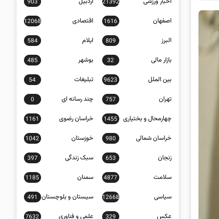
اخبار ورزشی
اردبیل
903
21392
اصفهان
اقتصادی
12068
1616
البرز
ایلام
584
809
بازار مالی
بوشهر
485
32
بین الملل
تبلیغات
54
9623
تهران
چند رسانه ای
0
757
چهارمحال و بختیاری
خراسان رضوی
1161
1455
خراسان شمالی
خوزستان
1042
980
زنجان
سبک زندگی
397
653
سلامت
سمنان
1185
4877
سیاسی
سیستان و بلوچستان
491
12668
عکس
علمی و فناوری
7632
329