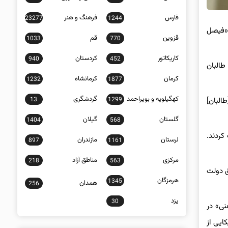
فارس
فرهنگ و هنر
23277
1244
 «فیصل
قزوین
قم
1033
770
کاریکاتور
کردستان
940
452
البان
کرمان
کرمانشاه
1232
1877
کهگیلویه و بویراحمد
گردشگری
13
1299
البان]
گلستان
گیلان
1404
568
کردند.
لرستان
مازندران
897
1161
مرکزی
مناطق آزاد
218
563
ق دولت
هرمزگان
1345
همدان
256
یزد
30
نی» در
ایی از