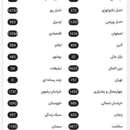
اخبار تکنولوژی
اخبار روز
16152
272
اخبار ورزشی
اردبیل
903
21392
اصفهان
اقتصادی
12068
1616
البرز
ایلام
584
809
بازار مالی
بوشهر
485
32
بین الملل
تبلیغات
54
9623
تهران
چند رسانه ای
0
757
چهارمحال و بختیاری
خراسان رضوی
1161
1455
خراسان شمالی
خوزستان
1042
980
زنجان
سبک زندگی
397
653
سلامت
سمنان
1185
4877
سیاسی
سیستان و بلوچستان
491
12668