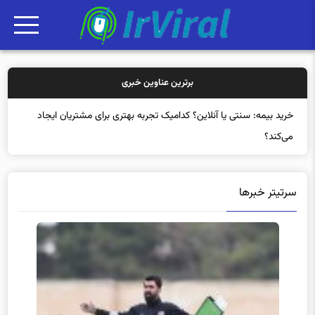
برترین عناوین خبری
خری
سرتیتر خبرها