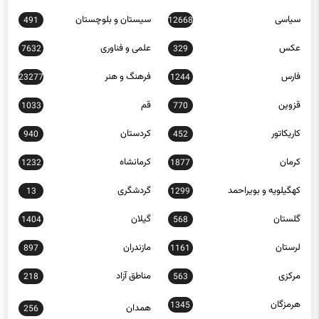
عکس
علمی و فناوری
7632
329
فارس
فرهنگ و هنر
23277
1244
قزوین
قم
1033
770
کاریکاتور
کردستان
940
452
کرمان
کرمانشاه
1232
1877
کهگیلویه و بویراحمد
گردشگری
13
1299
گلستان
گیلان
1404
568
لرستان
مازندران
897
1161
مرکزی
مناطق آزاد
218
563
هرمزگان
1345
همدان
256
یزد
30