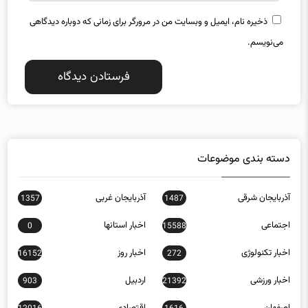
ذخیره نام، ایمیل و وبسایت من در مرورگر برای زمانی که دوباره دیدگاهی
می‌نویسم.
دسته بندی موضوعات
آذربایجان شرقی
آذربایجان غربی
1357
1487
اجتماعی
اخبار استانها
0
15588
اخبار تکنولوژی
اخبار روز
16152
272
اخبار ورزشی
اردبیل
903
21392
اصفهان
اقتصادی
12016
1616