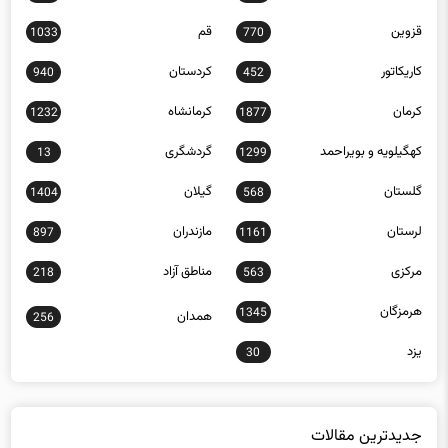
قزوین
قم
1033
770
کاریکاتور
کردستان
940
452
کرمان
کرمانشاه
1232
1877
کهگیلویه و بویراحمد
گردشگری
13
1299
گلستان
گیلان
1404
568
لرستان
مازندران
897
1161
مرکزی
مناطق آزاد
218
563
هرمزگان
1345
همدان
256
یزد
30
جدیدترین مقالات