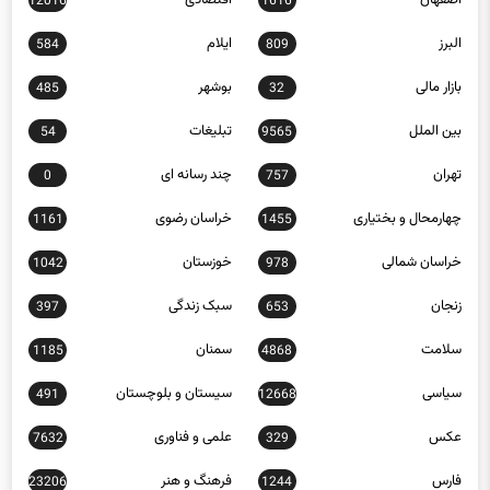
البرز
ایلام
584
809
بازار مالی
بوشهر
485
32
بین الملل
تبلیغات
54
9565
تهران
چند رسانه ای
0
757
چهارمحال و بختیاری
خراسان رضوی
1161
1455
خراسان شمالی
خوزستان
1042
978
زنجان
سبک زندگی
397
653
سلامت
سمنان
1185
4868
سیاسی
سیستان و بلوچستان
491
12668
عکس
علمی و فناوری
7632
329
فارس
فرهنگ و هنر
23206
1244