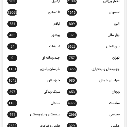
اخبار ورزشی
اردبیل
903
21392
اصفهان
اقتصادی
12068
1616
البرز
ایلام
584
809
بازار مالی
بوشهر
485
32
بین الملل
تبلیغات
54
9623
تهران
چند رسانه ای
0
757
چهارمحال و بختیاری
خراسان رضوی
1161
1455
خراسان شمالی
خوزستان
1042
980
زنجان
سبک زندگی
397
653
سلامت
سمنان
1185
4877
سیاسی
سیستان و بلوچستان
491
12668
عکس
علمی و فناوری
7632
329