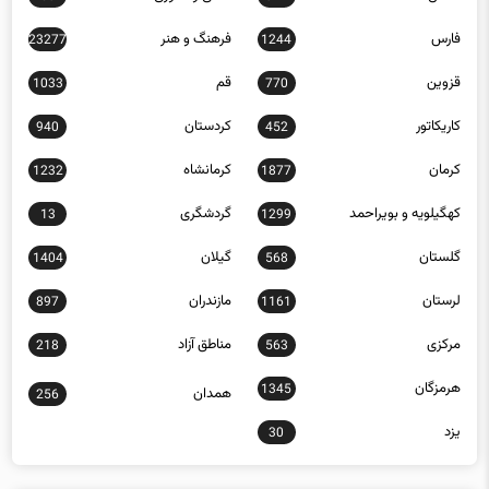
فارس
فرهنگ و هنر
23277
1244
قزوین
قم
1033
770
کاریکاتور
کردستان
940
452
کرمان
کرمانشاه
1232
1877
کهگیلویه و بویراحمد
گردشگری
13
1299
گلستان
گیلان
1404
568
لرستان
مازندران
897
1161
مرکزی
مناطق آزاد
218
563
هرمزگان
1345
همدان
256
یزد
30