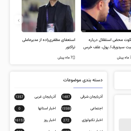
›
وت محض استقلال درباره
استعفای مظفری‌زاده از مدیرعاملی
بت سیدورف/ پول، علف خرس
تراکتور
ت؟
ه پیش
7 ماه پیش
دسته بندی موضوعات
آذربایجان شرقی
آذربایجان غربی
1357
1487
اجتماعی
اخبار استانها
0
15588
اخبار تکنولوژی
اخبار روز
16152
272