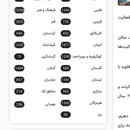
فارس
فرهنگ و هنر
23206
1244
فعالیت
قزوین
قم
1033
770
کاریکاتور
کردستان
940
452
ک مکان
کرمان
کرمانشاه
1232
1877
لیت‌ها
کهگیلویه و بویراحمد
گردشگری
13
1299
لوره
با
گلستان
گیلان
1404
568
لرستان
مازندران
897
1161
 کردند و
مرکزی
مناطق آزاد
218
563
در رده سنی زیر ۱۵ سال مقام‌های اول تا سوم به ابوالفضل فرهنگیان، محمدمهدی رمضانی و سیدمحمد هاشمی رسید و در رده سنی زیر ۲۲ سال
هرمزگان
1345
همدان
256
یزد
30
 دهیم،
ه برای