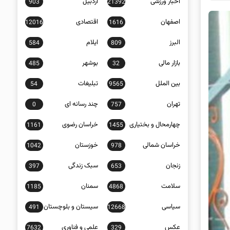
اخبار ورزشی
اردبیل
903
21392
اصفهان
اقتصادی
12016
1616
البرز
ایلام
584
809
بازار مالی
بوشهر
485
32
بین الملل
تبلیغات
54
9565
تهران
چند رسانه ای
0
757
چهارمحال و بختیاری
خراسان رضوی
1161
1455
خراسان شمالی
خوزستان
1042
978
زنجان
سبک زندگی
397
653
سلامت
سمنان
1185
4868
سیاسی
سیستان و بلوچستان
491
12668
عکس
علمی و فناوری
7632
329