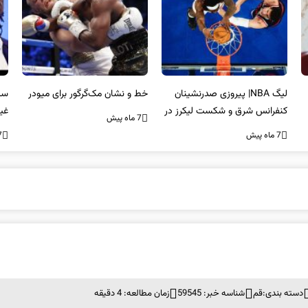
لیگ NBA| پیروزی صدرنشینان
خط و نشان مک‌گرگور برای میودر
سک
کنفرانس شرق و شکست لیکرز در
غی
7 ماه پیش
غیاب جیمز
اس
7 ماه پیش
7 ما
دسته بندی:
قم
شناسه خبر: 59545
زمان مطالعه: 4 دقیقه