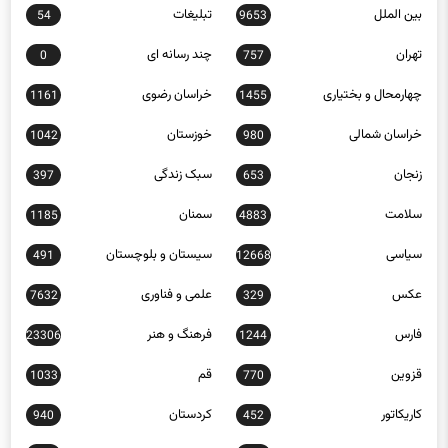
بین الملل
تبلیغات
54
9653
تهران
چند رسانه ای
0
757
چهارمحال و بختیاری
خراسان رضوی
1161
1455
خراسان شمالی
خوزستان
1042
980
زنجان
سبک زندگی
397
653
سلامت
سمنان
1185
4883
سیاسی
سیستان و بلوچستان
491
12668
عکس
علمی و فناوری
7632
329
فارس
فرهنگ و هنر
23306
1244
قزوین
قم
1033
770
کاریکاتور
کردستان
940
452