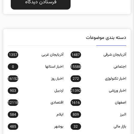
دسته بندی موضوعات
آذربایجان شرقی
آذربایجان غربی
1357
1487
اجتماعی
اخبار استانها
0
15588
اخبار تکنولوژی
اخبار روز
16152
272
اخبار ورزشی
اردبیل
903
21392
اصفهان
اقتصادی
12118
1616
البرز
ایلام
584
809
بازار مالی
بوشهر
485
32