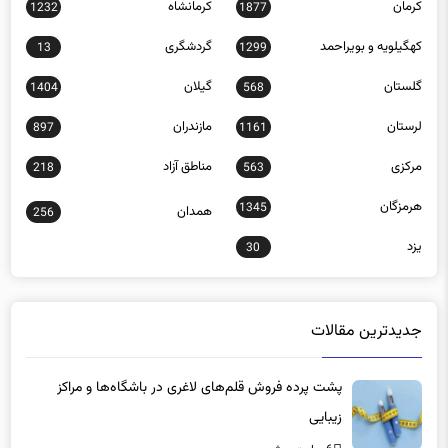
کرمان
کرمانشاه
1232
1877
کهگیلویه و بویراحمد
گردشگری
13
1299
گلستان
گیلان
1404
568
لرستان
مازندران
897
1161
مرکزی
مناطق آزاد
218
563
هرمزگان
1345
همدان
256
یزد
30
جدیدترین مقالات
پشت پرده فروش قلم‌های لاغری در باشگاه‌ها و مراکز
زیبایی