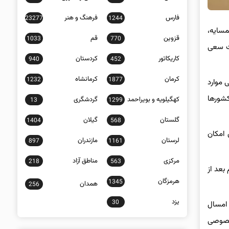
فارس
فرهنگ و هنر
23277
1244
مسایه،
قزوین
قم
1033
770
لت سعی
کاریکاتور
کردستان
940
452
کرمان
کرمانشاه
1232
1877
 موارد
کشورها
کهگیلویه و بویراحمد
گردشگری
13
1299
گلستان
گیلان
1404
568
 امکان
لرستان
مازندران
897
1161
مرکزی
مناطق آزاد
218
563
بعد از
هرمزگان
1345
همدان
256
یزد
30
 امسال
 خصوصی