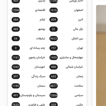
اخبار ورزشی
اردبیل
903
21392
اصفهان
اقتصادی
12068
1616
البرز
ایلام
584
809
بازار مالی
بوشهر
485
32
بین الملل
تبلیغات
54
9623
تهران
چند رسانه ای
0
757
چهارمحال و بختیاری
خراسان رضوی
1161
1455
خراسان شمالی
خوزستان
1042
980
زنجان
سبک زندگی
397
653
سلامت
سمنان
1185
4877
سیاسی
سیستان و بلوچستان
491
12668
عکس
علمی و فناوری
7632
329