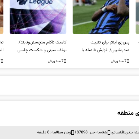
کامبک ناکام منچستریونایتد/
تخلفات مالی در هیئت رشته‌ای
سر
توقف سیتی و شکست چلسی
المپیکی در مازندران
من
7 ماه پیش
7 ماه پیش
7 ما
ی منطقه
ته بندی:
اقتصادی
شناسه خبر: 187898
زمان مطالعه: 8 دقیقه