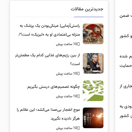
جدیدترین مقالات
ست ضمن
راستی‌آزمایی| عینکی‌بودن یک پزشک به
منزله بی‌اعتمادی او به «لیزیک» است؟/
و کشور
جراحان، چشم فرزندان خود را لیزیک
10 ساعت پیش
می‌کنند؟
از بین رژیم‌های غذایی کدام یک مطمئن‌تر
یم شده
است؟‌
 حمایت
10 ساعت پیش
اری از
چگونه تصمیم‌های درستی بگیریم
10 ساعت پیش
ودی به
موج انفجار بی‌صدا می‌کشد؛ این علائم را
ن کشور
هرگز نادیده نگیرید
10 ساعت پیش