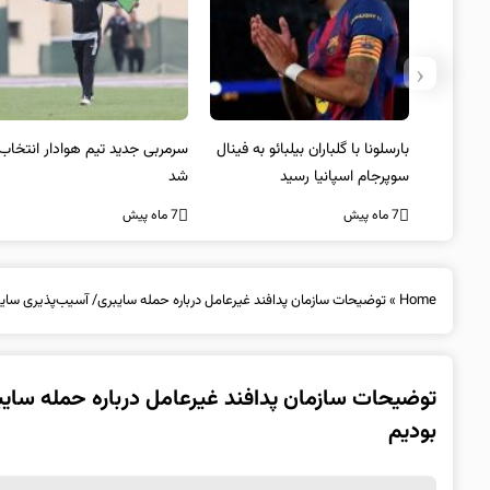
‹
 به فینال
سرمربی جدید تیم هوادار انتخاب
پیروزی اینتر برای تثبیت
شد
صدرنشینی/ افزایش فاصله با
ناپولی
7 ماه پیش
7 ماه پیش
Home
»
توضیحات سازمان پدافند غیرعامل درباره حمله سایبری/ آسیب‌پذیری سای
توضیحات سازمان پدافند غیرعامل درباره حمله سای
بودیم