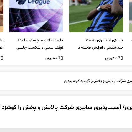
کامبک ناکام منچستریونایتد/
تخلفات مالی در هیئت رشته‌ای
سر
توقف سیتی و شکست چلسی
المپیکی در مازندران
من
7 ماه پیش
7 ماه پیش
7 ما
بری شرکت پالایش و پخش را گوشزد کرده بودیم
بری/ آسیب‌پذیری سایبری شرکت پالایش و پخش را گوشزد ک