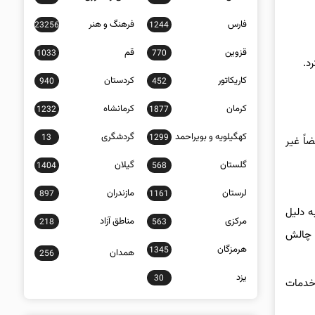
فارس
فرهنگ و هنر
23256
1244
قزوین
قم
1033
770
د.
کاریکاتور
کردستان
940
452
کرمان
کرمانشاه
1232
1877
کهگیلویه و بویراحمد
گردشگری
13
1299
اً غیر
گلستان
گیلان
1404
568
لرستان
مازندران
897
1161
ه دلیل
مرکزی
مناطق آزاد
218
563
ک چالش
هرمزگان
1345
همدان
256
یزد
30
 خدمات