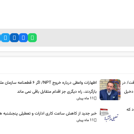
فت/ در
اظهارات واعظی درباره خروج NPT/ اگر ۶ قطعنامه سازمان 
 دخیل
بازگردند، راه دیگری جز اقدام متقابل باقی نمی‌ ماند
11 ماه پیش
د که
خبر جدید از کاهش ساعت کاری ادارات و تعطیلی پنجشنبه ه
11 ماه پیش