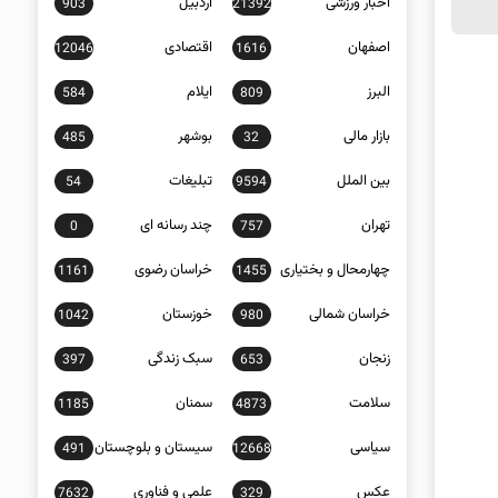
اخبار ورزشی
اردبیل
903
21392
اصفهان
اقتصادی
12046
1616
البرز
ایلام
584
809
بازار مالی
بوشهر
485
32
بین الملل
تبلیغات
54
9594
تهران
چند رسانه ای
0
757
چهارمحال و بختیاری
خراسان رضوی
1161
1455
خراسان شمالی
خوزستان
1042
980
زنجان
سبک زندگی
397
653
سلامت
سمنان
1185
4873
سیاسی
سیستان و بلوچستان
491
12668
عکس
علمی و فناوری
7632
329