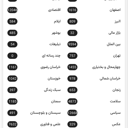
اصفهان
اقتصادی
12046
1616
البرز
ایلام
584
809
بازار مالی
بوشهر
485
32
بین الملل
تبلیغات
54
9594
تهران
چند رسانه ای
0
757
چهارمحال و بختیاری
خراسان رضوی
1161
1455
خراسان شمالی
خوزستان
1042
978
زنجان
سبک زندگی
397
653
سلامت
سمنان
1185
4873
سیاسی
سیستان و بلوچستان
491
12668
عکس
علمی و فناوری
7632
329