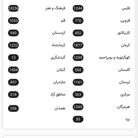
فارس
فرهنگ و هنر
23256
1244
قزوین
قم
1033
770
کاریکاتور
کردستان
940
452
کرمان
کرمانشاه
1232
1877
کهگیلویه و بویراحمد
گردشگری
13
1299
گلستان
گیلان
1404
568
لرستان
مازندران
897
1161
مرکزی
مناطق آزاد
218
563
هرمزگان
1345
همدان
256
یزد
30