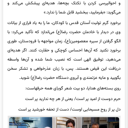
حجت‌الاسلام‌والمسلمین مروی ضمن پیش‌قدم شدن در سلام دادن
و احوالپرسی کردن با تک‎تک بچه‌ها، هدیه‌ای پیشکش می‌کند و
می‌گوید: «بفرمایید، ببخشید قابل شما را ندارد.»
برخورد گرم تولیت آستان قدس با کودکان، ما را به یاد فرازی از بیانات
وی در دیدار با خادمان حضرت رضا(ع) می‌اندازد که تأکید می‌کرد: با
الگو گرفتن از سیره معصومین(ع)، زمان مواجهه با فرودستان، طوری
برخورد نکنید که آن‌ها احساس کوچکی و حقارت کنند. اگر هدیه‌ای
می‌دهید، توفیق الهی است که نصیب شما شده و آن‌ها واسطه
دریافت این فیض هستند. پس، با زبان عذرخواهی و تشکر سخن
بگویید و مایه عزتمندی و آبروی دستگاه حضرت رضا(ع) شوید.
روی بسته‌های هدایا، دو بیت شعر گویای همه حرف‎هاست:
حرم دوست از امید پر است/ یعنی از هر چه ندارید پر است
دل پر از روح مسیحایی اوست/ دست از تحفه خورشید پر است