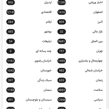
16152
272
اخبار ورزشی
اردبیل
903
21392
اصفهان
اقتصادی
12145
1616
البرز
ایلام
584
809
بازار مالی
بوشهر
485
32
بین الملل
تبلیغات
54
9681
تهران
چند رسانه ای
0
757
چهارمحال و بختیاری
خراسان رضوی
1161
1455
خراسان شمالی
خوزستان
1042
983
زنجان
سبک زندگی
397
653
سلامت
سمنان
1185
4883
سیاسی
سیستان و بلوچستان
491
12668