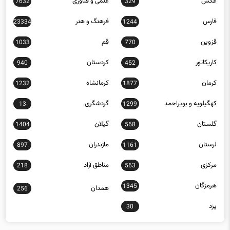
عکس
علمی و فناوری
7632
329
فارس
فرهنگ و هنر
23334
1244
قزوین
قم
1033
770
کاریکاتور
کردستان
940
452
کرمان
کرمانشاه
1232
1877
کهگیلویه و بویراحمد
گردشگری
13
1299
گلستان
گیلان
1404
568
لرستان
مازندران
897
1161
مرکزی
مناطق آزاد
218
563
هرمزگان
1345
همدان
256
یزد
30