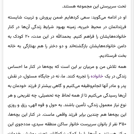
می‌گذرد. در حال حاضر، ۲۰ دختر و ۱۳ پسر در رده سنی ۷ تا ۱۵ سال
تحت سرپرستی این مجموعه هستند.
او در ادامه می‌گوید: سعی کرده‎ایم ضمن پرورش و تربیت شایسته
فرزندانمان در محیط خیریه، زمینه بهبود شرایط زندگی آن‌ها در کنار
خانواده‌هایشان را فراهم کنیم. بحمدالله در این مدت، ۲۰ کودک به
دامن خانواده‌هایشان بازگشته‌اند و دو دختر را هم به‎تازگی به خانه
بخت فرستادیم.
همه تلاش من و مربیان بر این است که بچه‌ها در کنار ما احساس
زندگی در یک
خانواده
را تجربه کنند. ما، نه در جایگاه مسئول، در نقش
پدر و مادر آن‎ها انجام‌وظیفه می‌کنیم و گاهی بیشتر از فرزند خودمان به
آن‌ها رسیدگی می‌کنیم تا از همه لحاظ چه تحصیلی، چه تفریحی و هر
نوع نیاز معمول زندگی، تأمین باشند. به حول و قوه الهی، رزق و روزی
این بچه‌ها هم چندین برابر فرزند واقعی ماست. در کنار این بچه‌ها،
۳۵۰ نفر از بانوان سرپرست خانوار ساکن منطقه سیدی، مددجوی این