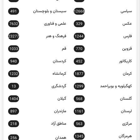
سیاسی
سیستان و بلوچستان
491
12668
عکس
علمی و فناوری
7632
329
فارس
فرهنگ و هنر
23277
1244
قزوین
قم
1033
770
کاریکاتور
کردستان
940
452
کرمان
کرمانشاه
1232
1877
کهگیلویه و بویراحمد
گردشگری
13
1299
گلستان
گیلان
1404
568
لرستان
مازندران
897
1161
مرکزی
مناطق آزاد
218
563
هرمزگان
1345
همدان
256
یزد
30