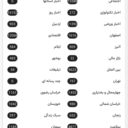
اخبار تکنولوژی
اخبار روز
16152
272
اخبار ورزشی
اردبیل
903
21392
اصفهان
اقتصادی
12068
1616
البرز
ایلام
584
809
بازار مالی
بوشهر
485
32
بین الملل
تبلیغات
54
9623
تهران
چند رسانه ای
0
757
چهارمحال و بختیاری
خراسان رضوی
1161
1455
خراسان شمالی
خوزستان
1042
980
زنجان
سبک زندگی
397
653
سلامت
سمنان
1185
4877