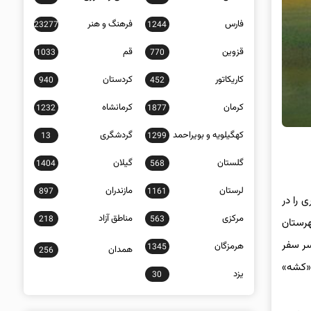
فارس
فرهنگ و هنر
23277
1244
قزوین
قم
1033
770
کاریکاتور
کردستان
940
452
کرمان
کرمانشاه
1232
1877
کهگیلویه و بویراحمد
گردشگری
13
1299
گلستان
گیلان
1404
568
لرستان
مازندران
897
1161
 را در
مرکزی
مناطق آزاد
218
563
هرستان
سر سفر
هرمزگان
1345
همدان
256
 «کشه»
یزد
30