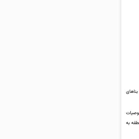
بناهای
صوصیات
طقه به