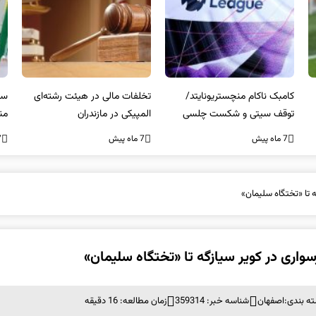
کامبک ناکام منچستریونایتد/
تخلفات مالی در هیئت رشته‌ای
سر
توقف سیتی و شکست چلسی
المپیکی در مازندران
من
7 ماه پیش
7 ماه پیش
7 ما
 تا «تختگاه سلیمان»
اری در کویر سیازگه تا «تختگاه سلیمان»
ه بندی:
اصفهان
شناسه خبر: 359314
زمان مطالعه: 16 دقیقه