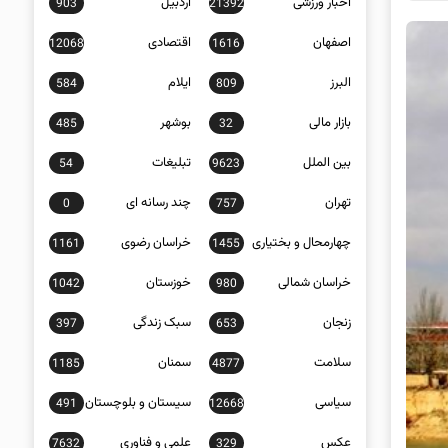
اخبار ورزشی
اردبیل
903
21392
اصفهان
اقتصادی
12068
1616
البرز
ایلام
584
809
بازار مالی
بوشهر
485
32
بین الملل
تبلیغات
54
9623
تهران
چند رسانه ای
0
757
چهارمحال و بختیاری
خراسان رضوی
1161
1455
خراسان شمالی
خوزستان
1042
980
زنجان
سبک زندگی
397
653
سلامت
سمنان
1185
4877
سیاسی
سیستان و بلوچستان
491
12668
عکس
علمی و فناوری
7632
329