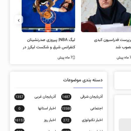
›
پرست فدراسیون کبدی
لیگ NBA| پیروزی صدرنشینان
خط و نشان
صوب شد
کنفرانس شرق و شکست لیکرز در
7 ماه پیش
غیاب جیمز
ه پیش
7 ماه پیش
دسته بندی موضوعات
آذربایجان شرقی
آذربایجان غربی
1357
1487
اجتماعی
اخبار استانها
0
15588
اخبار تکنولوژی
اخبار روز
16152
272