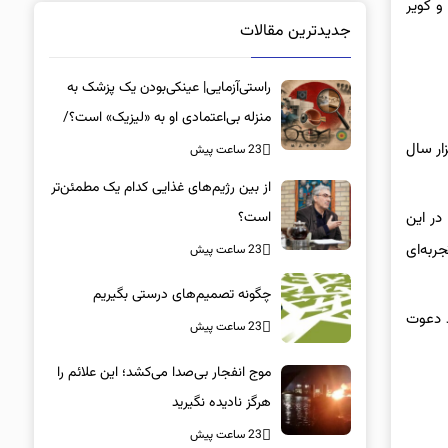
و کویر
جدیدترین مقالات
راستی‌آزمایی| عینکی‌بودن یک پزشک به
منزله بی‌اعتمادی او به «لیزیک» است؟/
جراحان، چشم فرزندان خود را لیزیک
ار سال
23 ساعت پیش
می‌کنند؟
از بین رژیم‌های غذایی کدام یک مطمئن‌تر
است؟‌
در این
ربه‌ای
23 ساعت پیش
چگونه تصمیم‌های درستی بگیریم
د دعوت
23 ساعت پیش
موج انفجار بی‌صدا می‌کشد؛ این علائم را
هرگز نادیده نگیرید
23 ساعت پیش