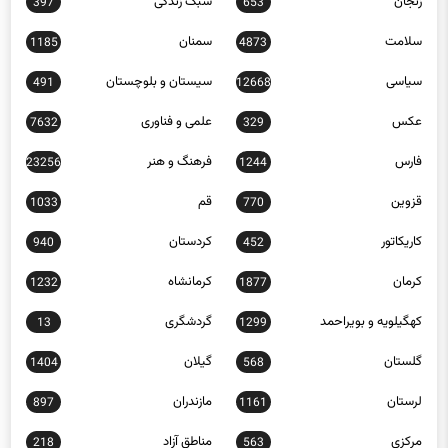
سلامت
سمنان
1185
4873
سیاسی
سیستان و بلوچستان
491
12668
عکس
علمی و فناوری
7632
329
فارس
فرهنگ و هنر
23256
1244
قزوین
قم
1033
770
کاریکاتور
کردستان
940
452
کرمان
کرمانشاه
1232
1877
کهگیلویه و بویراحمد
گردشگری
13
1299
گلستان
گیلان
1404
568
لرستان
مازندران
897
1161
مرکزی
مناطق آزاد
218
563