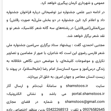
در ادامه دبیر علمی جشنواره نیز توضیحاتی درباره فراخوان جشنواره
داد و اعلام کرد :این جشنواره در دو بخش ملی(به صورت رقابتی) و
بین‌المللی(غیررقابتی) در رشته‌های سه گانه شعر کلاسیک، شعر نو و
نقد شعر برگزار خواهد شد.
مجتیی احمدی، گفت : پیشنهاد ستاد برگزاری سی‌امین جشنواره ملی
شعر فارسی رضوی این است که شاعران، با عبور از مضامین و تصاویر
تکراری و موضوعات کلیشه‌ای، با موضعی دینی نگاهی خلاقانه به
زندگی درس‌آموز و سیره انسان‌ساز امام رضا (علیه‌السلام)، در پیوند با
زیستِ انسان معاصر و جهان امروز، به خلق اثر بپردازند.
سایت shamstoos.ir و سامانۀ ثبت‌نام و ارسال آثار
portal.shamstoos.ir می باشد و نشانی الکترونیک:
shamstoos@gmail.com و شماره در فضای مجازی
09376582645 و تلفن: 03422268513 بدین منظور اختصاص داده
شده است.