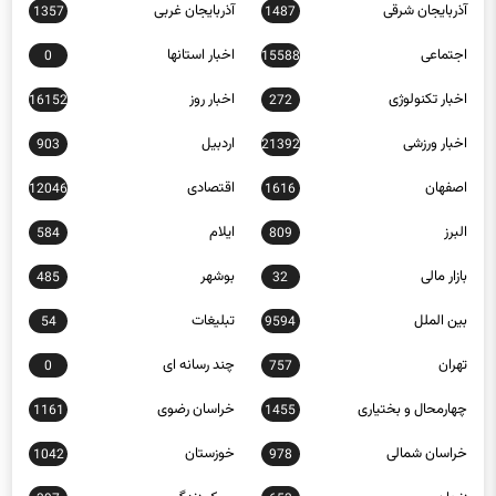
اجتماعی
اخبار استانها
0
15588
اخبار تکنولوژی
اخبار روز
16152
272
اخبار ورزشی
اردبیل
903
21392
اصفهان
اقتصادی
12046
1616
البرز
ایلام
584
809
بازار مالی
بوشهر
485
32
بین الملل
تبلیغات
54
9594
تهران
چند رسانه ای
0
757
چهارمحال و بختیاری
خراسان رضوی
1161
1455
خراسان شمالی
خوزستان
1042
978
زنجان
سبک زندگی
397
653