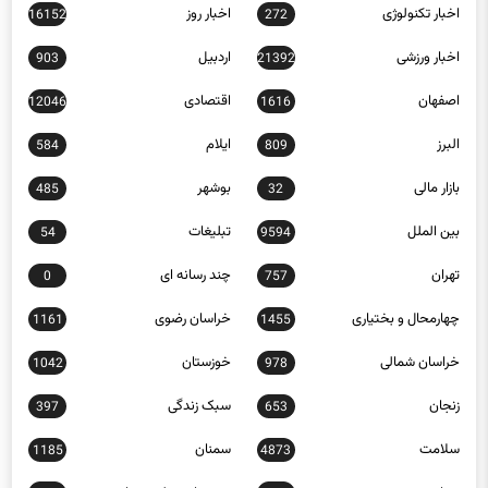
اجتماعی
اخبار استانها
0
15588
اخبار تکنولوژی
اخبار روز
16152
272
اخبار ورزشی
اردبیل
903
21392
اصفهان
اقتصادی
12046
1616
البرز
ایلام
584
809
بازار مالی
بوشهر
485
32
بین الملل
تبلیغات
54
9594
تهران
چند رسانه ای
0
757
چهارمحال و بختیاری
خراسان رضوی
1161
1455
خراسان شمالی
خوزستان
1042
978
زنجان
سبک زندگی
397
653
سلامت
سمنان
1185
4873