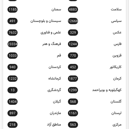
زنجان
سبک زندگی
397
653
سلامت
سمنان
1185
4883
سیاسی
سیستان و بلوچستان
491
12668
عکس
علمی و فناوری
7632
329
فارس
فرهنگ و هنر
23334
1244
قزوین
قم
1033
770
کاریکاتور
کردستان
940
452
کرمان
کرمانشاه
1232
1877
کهگیلویه و بویراحمد
گردشگری
13
1299
گلستان
گیلان
1404
568
لرستان
مازندران
897
1161