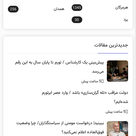
مرکزی
مناطق آزاد
218
563
هرمزگان
1345
همدان
256
یزد
30
جدیدترین مقالات
پیش‌بینی یک کارشناس / تورم تا پایان سال به این رقم
می‌رسد
5 ساعت پیش
دولت مراقب «تله گران‌سازی» باشد / وارد عصر ابرتورم
شده‌ایم؟
5 ساعت پیش
ببینید| درخواست مومنی از سیاستگذاران/ چرا وضعیت