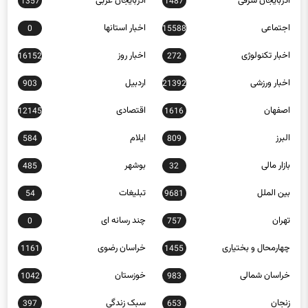
آذربایجان شرقی
آذربایجان غربی
1357
1487
اجتماعی
اخبار استانها
0
15588
اخبار تکنولوژی
اخبار روز
16152
272
اخبار ورزشی
اردبیل
903
21392
اصفهان
اقتصادی
12145
1616
البرز
ایلام
584
809
بازار مالی
بوشهر
485
32
بین الملل
تبلیغات
54
9681
تهران
چند رسانه ای
0
757
چهارمحال و بختیاری
خراسان رضوی
1161
1455
خراسان شمالی
خوزستان
1042
983