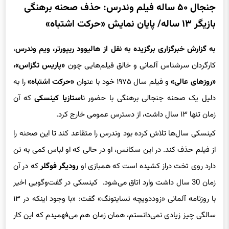
جنجال ۵۰ ساله فیلم وندرس: حذف صحنه برهنگی
بازیگر ۱۳ ساله/ پایان نمایش «حرکت اشتباه»
به گزارش خبرگزاری برگزیده به نقل از هالیوود ریپورتر،
ویم وندرس
،
کارگردان سرشناس آلمانی و خالق فیلم‌هایی چون
«پاریس تگزاس»،
«روزهای عالی»
و فیلم سال ۱۹۷۵ خود با عنوان
«حرکت اشتباه»
را به
دلیل یک صحنه جنجالی برهنگی با حضور ن
استازیا کینسکی
که آن
زمان تنها ۱۳ سال داشت، از دسترس عمومی خارج کرد.
کینسکی سال‌ها تلاش کرده بود وندرس را متقاعد کند تا این صحنه را
از فیلم حذف کند. در این سکانس، او در حالی که او لباس کمی به تن
دارد روی تخت دراز کشیده است که همبازی او
رودیگر فوگلر
که در آن
زمان 30 سال داشت وارد اتاق می‌شود. کینسکی در گفت‌وگویی اخیر
با روزنامه آلمانی «زوددویچه تسایتونگ» گفت: «با وجود اینکه در ۱۳