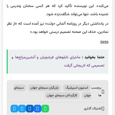
«آزادی سینما و آزادی هنری همه فیلمسازان حاضر در سالن را تهدید
می‌کند». این نویسنده تأکید کرد که هر کسی سخنان وندرس را
شنیده باشد، تنها می‌تواند شگفت‌زده شود.
در یادداشتی دیگر در روزنامه آلمانی «ولت» نیز آمده است که «از نظر
نمادین، حذف این صحنه تصمیم درستی خواهد بود.»
5959
حتما بخوانید :
ماجرای تابلوهای فرشچیان و آتشین‌مزاج‌ها و
تصمیمی که لاریجانی گرفت
برچسب
استیون اسپیلبرگ
بازیگران سینمای جهان
سینمای
ها
جهان
کارگردانان سینمای جهان