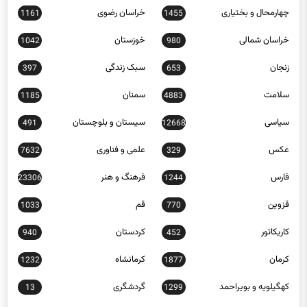
خراسان شمالی
خوزستان
1042
980
زنجان
سبک زندگی
397
653
سلامت
سمنان
1185
4883
سیاسی
سیستان و بلوچستان
491
12668
عکس
علمی و فناوری
7632
329
فارس
فرهنگ و هنر
23306
1244
قزوین
قم
1033
770
کاریکاتور
کردستان
940
452
کرمان
کرمانشاه
1232
1877
کهگیلویه و بویراحمد
گردشگری
13
1299
گلستان
گیلان
1404
568