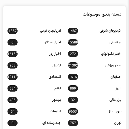
دسته بندی موضوعات
آذربایجان شرقی
آذربایجان غربی
1357
1487
اجتماعی
اخبار استانها
0
15588
اخبار تکنولوژی
اخبار روز
16152
272
اخبار ورزشی
اردبیل
903
21392
اصفهان
اقتصادی
12118
1616
البرز
ایلام
584
809
بازار مالی
بوشهر
485
32
بین الملل
تبلیغات
54
9653
تهران
چند رسانه ای
0
757
چهارمحال و بختیاری
خراسان رضوی
1161
1455