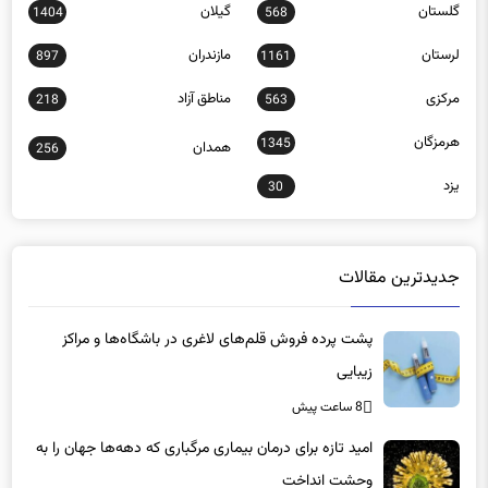
لرستان
مازندران
897
1161
مرکزی
مناطق آزاد
218
563
هرمزگان
1345
همدان
256
یزد
30
جدیدترین مقالات
پشت پرده فروش قلم‌های لاغری در باشگاه‌ها و مراکز
زیبایی
8 ساعت پیش
امید تازه برای درمان بیماری مرگباری که دهه‌ها جهان را به
وحشت انداخت
8 ساعت پیش