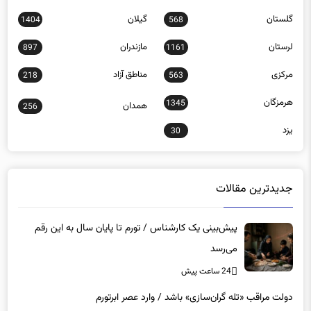
گلستان
گیلان
1404
568
لرستان
مازندران
897
1161
مرکزی
مناطق آزاد
218
563
هرمزگان
1345
همدان
256
یزد
30
جدیدترین مقالات
پیش‌بینی یک کارشناس / تورم تا پایان سال به این رقم
می‌رسد
24 ساعت پیش
دولت مراقب «تله گران‌سازی» باشد / وارد عصر ابرتورم