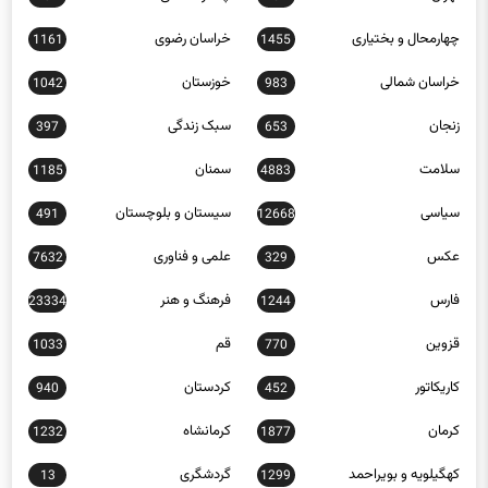
چهارمحال و بختیاری
خراسان رضوی
1161
1455
خراسان شمالی
خوزستان
1042
983
زنجان
سبک زندگی
397
653
سلامت
سمنان
1185
4883
سیاسی
سیستان و بلوچستان
491
12668
عکس
علمی و فناوری
7632
329
فارس
فرهنگ و هنر
23334
1244
قزوین
قم
1033
770
کاریکاتور
کردستان
940
452
کرمان
کرمانشاه
1232
1877
کهگیلویه و بویراحمد
گردشگری
13
1299