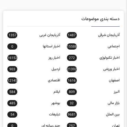
دسته بندی موضوعات
آذربایجان شرقی
آذربایجان غربی
1357
1487
اجتماعی
اخبار استانها
0
15588
اخبار تکنولوژی
اخبار روز
16152
272
اخبار ورزشی
اردبیل
903
21392
اصفهان
اقتصادی
12145
1616
البرز
ایلام
584
809
بازار مالی
بوشهر
485
32
بین الملل
تبلیغات
54
9681
تهران
چند رسانه ای
0
757