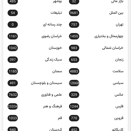
بازار مالی
بوشهر
485
32
بین الملل
تبلیغات
54
9681
تهران
چند رسانه ای
0
757
چهارمحال و بختیاری
خراسان رضوی
1161
1455
خراسان شمالی
خوزستان
1042
983
زنجان
سبک زندگی
397
653
سلامت
سمنان
1185
4883
سیاسی
سیستان و بلوچستان
491
12668
عکس
علمی و فناوری
7632
329
فارس
فرهنگ و هنر
23334
1244
قزوین
قم
1033
770
کاریکاتور
کردستان
940
452