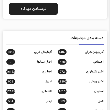
دسته بندی موضوعات
آذربایجان شرقی
آذربایجان غربی
1357
1487
اجتماعی
اخبار استانها
0
15588
اخبار تکنولوژی
اخبار روز
16152
272
اخبار ورزشی
اردبیل
903
21392
اصفهان
اقتصادی
12145
1616
البرز
ایلام
584
809