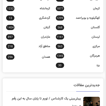
کرمان
کرمانشاه
1232
1877
کهگیلویه و بویراحمد
گردشگری
13
1299
گلستان
گیلان
1404
568
لرستان
مازندران
897
1161
مرکزی
مناطق آزاد
218
563
هرمزگان
1345
همدان
256
یزد
30
جدیدترین مقالات
پیش‌بینی یک کارشناس / تورم تا پایان سال به این رقم
می‌رسد