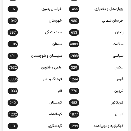
چهارمحال و بختیاری
خراسان رضوی
1161
1455
خراسان شمالی
خوزستان
1042
980
زنجان
سبک زندگی
397
653
سلامت
سمنان
1185
4883
سیاسی
سیستان و بلوچستان
491
12668
عکس
علمی و فناوری
7632
329
فارس
فرهنگ و هنر
23306
1244
قزوین
قم
1033
770
کاریکاتور
کردستان
940
452
کرمان
کرمانشاه
1232
1877
کهگیلویه و بویراحمد
گردشگری
13
1299