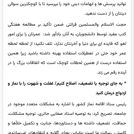
توانید پرسش ها و ابهامات دینی خود را بپرسید تا با کوچکترین سوالی
دینتان را از دست ندهید.
حجت الاسلام والمسلمین قرائتی ضمن تأکید بر مطالعه هفتگی
کتب مفید توسط دانشجویان، به آنان یادآور شد: عمرتان را برای امور
لغو که فایده ای برای دنیا و آخرتتان ندارد، تلف نکنید؛ از لحظه لحظه
عمر خود حتی در تعطیلات استفاده بهینه داشته باشید زیرا همین
استفاده درست از همین لحظات کوچک است که اتفاقات بزرگ را در
آینده رقم می زند.
* به جای توجیه یا تضعیف، اصلاح کنیم/ غفلت و شهوت را با نماز و
ازدواج درمان کنید
رئیس ستاد اقامه نماز کشور با اشاره به مشکلات متعدد موجود در
جامعه، تصریح کرد: به توصیه استاد صفایی حائری، توجیه مشکلات،
حماقت، تضعیف داشته ها و دستاوردها، جنایت و تکمیل خلأها و
کاستی، رسالت ما است بنابراین بجای گلایه و انتقادهای غیرسازنده،