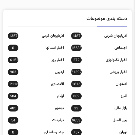
دسته بندی موضوعات
آذربایجان شرقی
آذربایجان غربی
1357
1487
اجتماعی
اخبار استانها
0
15588
اخبار تکنولوژی
اخبار روز
16152
272
اخبار ورزشی
اردبیل
903
21392
اصفهان
اقتصادی
12118
1616
البرز
ایلام
584
809
بازار مالی
بوشهر
485
32
بین الملل
تبلیغات
54
9653
تهران
چند رسانه ای
0
757