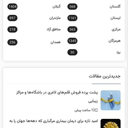
گلستان
گیلان
1404
568
لرستان
مازندران
897
1161
مرکزی
مناطق آزاد
218
563
هرمزگان
1345
همدان
256
یزد
30
جدیدترین مقالات
پشت پرده فروش قلم‌های لاغری در باشگاه‌ها و مراکز
زیبایی
12 ساعت پیش
امید تازه برای درمان بیماری مرگباری که دهه‌ها جهان را به