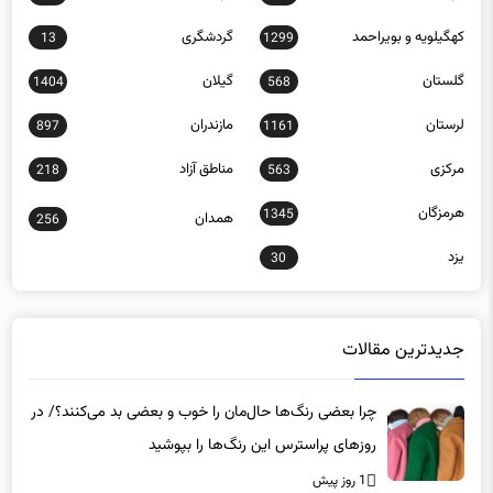
کهگیلویه و بویراحمد
گردشگری
13
1299
گلستان
گیلان
1404
568
لرستان
مازندران
897
1161
مرکزی
مناطق آزاد
218
563
هرمزگان
1345
همدان
256
یزد
30
جدیدترین مقالات
چرا بعضی رنگ‌ها حال‌مان را خوب و بعضی بد می‌کنند؟/ در
روزهای پراسترس این رنگ‌ها را بپوشید
1 روز پیش