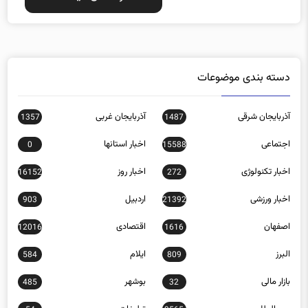
دسته بندی موضوعات
آذربایجان شرقی
آذربایجان غربی
1357
1487
اجتماعی
اخبار استانها
0
15588
اخبار تکنولوژی
اخبار روز
16152
272
اخبار ورزشی
اردبیل
903
21392
اصفهان
اقتصادی
12016
1616
البرز
ایلام
584
809
بازار مالی
بوشهر
485
32