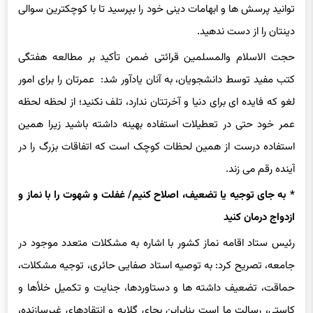
توانید پرسش ها و ابهامات دینی خود را بپرسید تا با کوچکترین سوالی
دینتان را از دست ندهید.
حجت الاسلام والمسلمین قرائتی ضمن تأکید بر مطالعه هفتگی
کتب مفید توسط دانشجویان، به آنان یادآور شد: عمرتان را برای امور
لغو که فایده ای برای دنیا و آخرتتان ندارد، تلف نکنید؛ از لحظه لحظه
عمر خود حتی در تعطیلات استفاده بهینه داشته باشید زیرا همین
استفاده درست از همین لحظات کوچک است که اتفاقات بزرگ را در
آینده رقم می زند.
* به جای توجیه یا تضعیف، اصلاح کنیم/ غفلت و شهوت را با نماز و
ازدواج درمان کنید
رئیس ستاد اقامه نماز کشور با اشاره به مشکلات متعدد موجود در
جامعه، تصریح کرد: به توصیه استاد صفایی حائری، توجیه مشکلات،
حماقت، تضعیف داشته ها و دستاوردها، جنایت و تکمیل خلأها و
کاستی، رسالت ما است بنابراین بجای گلایه و انتقادهای غیرسازنده،