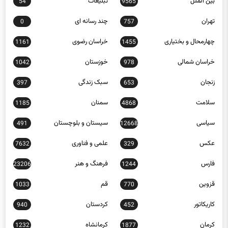
بین الملل
تبلیغات
54
9565
تهران
چند رسانه ای
0
757
چهارمحال و بختیاری
خراسان رضوی
1161
1455
خراسان شمالی
خوزستان
1042
978
زنجان
سبک زندگی
397
653
سلامت
سمنان
1185
4868
سیاسی
سیستان و بلوچستان
491
12668
عکس
علمی و فناوری
7632
329
فارس
فرهنگ و هنر
23206
1244
قزوین
قم
1033
770
کاریکاتور
کردستان
940
452
کرمان
کرمانشاه
1232
1877