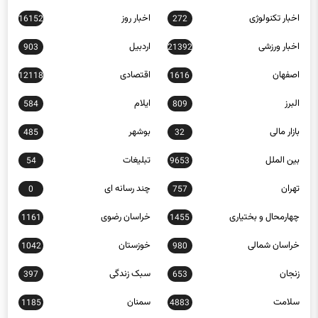
اخبار تکنولوژی
اخبار روز
16152
272
اخبار ورزشی
اردبیل
903
21392
اصفهان
اقتصادی
12118
1616
البرز
ایلام
584
809
بازار مالی
بوشهر
485
32
بین الملل
تبلیغات
54
9653
تهران
چند رسانه ای
0
757
چهارمحال و بختیاری
خراسان رضوی
1161
1455
خراسان شمالی
خوزستان
1042
980
زنجان
سبک زندگی
397
653
سلامت
سمنان
1185
4883