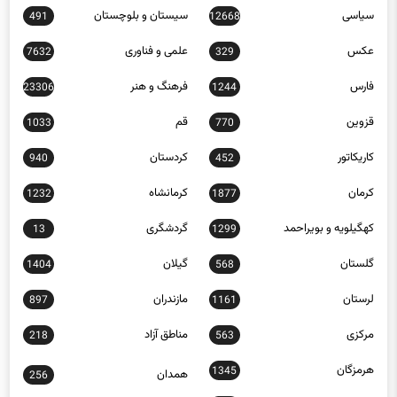
سیاسی
سیستان و بلوچستان
491
12668
عکس
علمی و فناوری
7632
329
فارس
فرهنگ و هنر
23306
1244
قزوین
قم
1033
770
کاریکاتور
کردستان
940
452
کرمان
کرمانشاه
1232
1877
کهگیلویه و بویراحمد
گردشگری
13
1299
گلستان
گیلان
1404
568
لرستان
مازندران
897
1161
مرکزی
مناطق آزاد
218
563
هرمزگان
1345
همدان
256