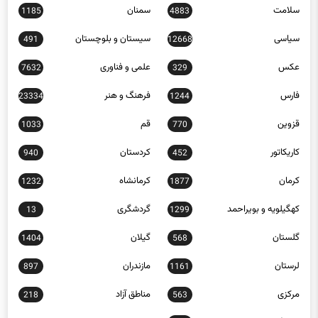
سلامت
سمنان
1185
4883
سیاسی
سیستان و بلوچستان
491
12668
عکس
علمی و فناوری
7632
329
فارس
فرهنگ و هنر
23334
1244
قزوین
قم
1033
770
کاریکاتور
کردستان
940
452
کرمان
کرمانشاه
1232
1877
کهگیلویه و بویراحمد
گردشگری
13
1299
گلستان
گیلان
1404
568
لرستان
مازندران
897
1161
مرکزی
مناطق آزاد
218
563