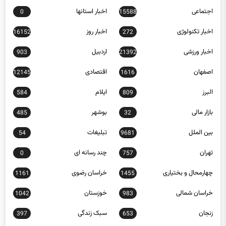
اجتماعی
اخبار استانها
0
15588
اخبار تکنولوژی
اخبار روز
16152
272
اخبار ورزشی
اردبیل
903
21392
اصفهان
اقتصادی
12145
1616
البرز
ایلام
584
809
بازار مالی
بوشهر
485
32
بین الملل
تبلیغات
54
9681
تهران
چند رسانه ای
0
757
چهارمحال و بختیاری
خراسان رضوی
1161
1455
خراسان شمالی
خوزستان
1042
983
زنجان
سبک زندگی
397
653