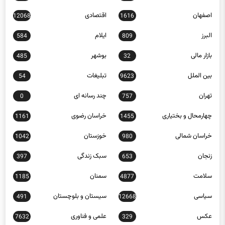
اصفهان
اقتصادی
12068
1616
البرز
ایلام
584
809
بازار مالی
بوشهر
485
32
بین الملل
تبلیغات
54
9623
تهران
چند رسانه ای
0
757
چهارمحال و بختیاری
خراسان رضوی
1161
1455
خراسان شمالی
خوزستان
1042
980
زنجان
سبک زندگی
397
653
سلامت
سمنان
1185
4877
سیاسی
سیستان و بلوچستان
491
12668
عکس
علمی و فناوری
7632
329
فارس
فرهنگ و هنر
23277
1244