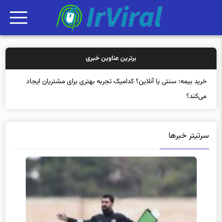
برترین عناوین خبری
خری
سرتیتر خبرها