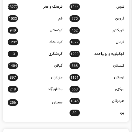
قزوین
قم
1033
770
کاریکاتور
کردستان
940
452
کرمان
کرمانشاه
1232
1877
کهگیلویه و بویراحمد
گردشگری
13
1299
گلستان
گیلان
1404
568
لرستان
مازندران
897
1161
مرکزی
مناطق آزاد
218
563
هرمزگان
1345
همدان
256
یزد
30
جدیدترین مقالات