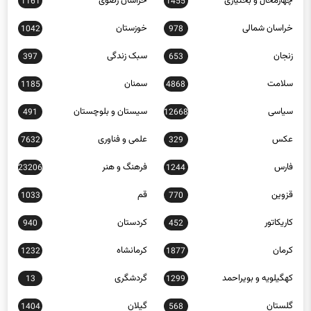
چهارمحال و بختیاری
خراسان رضوی
1161
1455
خراسان شمالی
خوزستان
1042
978
زنجان
سبک زندگی
397
653
سلامت
سمنان
1185
4868
سیاسی
سیستان و بلوچستان
491
12668
عکس
علمی و فناوری
7632
329
فارس
فرهنگ و هنر
23206
1244
قزوین
قم
1033
770
کاریکاتور
کردستان
940
452
کرمان
کرمانشاه
1232
1877
کهگیلویه و بویراحمد
گردشگری
13
1299
گلستان
گیلان
1404
568