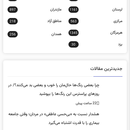
لرستان
مازندران
897
1161
مرکزی
مناطق آزاد
218
563
هرمزگان
1345
همدان
256
یزد
30
جدیدترین مقالات
چرا بعضی رنگ‌ها حال‌مان را خوب و بعضی بد می‌کنند؟/ در
روزهای پراسترس این رنگ‌ها را بپوشید
22 ساعت پیش
هشدار نسبت به «بی‌حسی عاطفی» در مردان؛ وقتی جامعه
بیماری را با قدرت اشتباه می‌گیرد