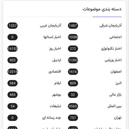
دسته بندی موضوعات
آذربایجان شرقی
آذربایجان غربی
1357
1487
اجتماعی
اخبار استانها
0
15588
اخبار تکنولوژی
اخبار روز
16152
272
اخبار ورزشی
اردبیل
903
21392
اصفهان
اقتصادی
12016
1616
البرز
ایلام
584
809
بازار مالی
بوشهر
485
32
بین الملل
تبلیغات
54
9565
تهران
چند رسانه ای
0
757