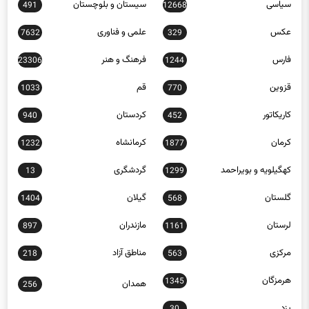
عکس
علمی و فناوری
7632
329
فارس
فرهنگ و هنر
23306
1244
قزوین
قم
1033
770
کاریکاتور
کردستان
940
452
کرمان
کرمانشاه
1232
1877
کهگیلویه و بویراحمد
گردشگری
13
1299
گلستان
گیلان
1404
568
لرستان
مازندران
897
1161
مرکزی
مناطق آزاد
218
563
هرمزگان
1345
همدان
256
یزد
30