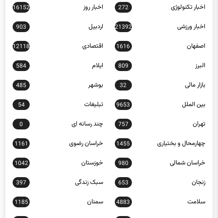
اخبار ورزشی
اردبیل
903
21392
اصفهان
اقتصادی
12118
1616
البرز
ایلام
584
809
بازار مالی
بوشهر
485
32
بین الملل
تبلیغات
54
9653
تهران
چند رسانه ای
0
757
چهارمحال و بختیاری
خراسان رضوی
1161
1455
خراسان شمالی
خوزستان
1042
980
زنجان
سبک زندگی
397
653
سلامت
سمنان
1185
4883
سیاسی
سیستان و بلوچستان
491
12668