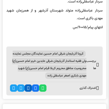
سردار عباسقلی‌زاده متولد شهرستان آذرشهر و از همرزمان شهید
مهدی باکری است.
انتهای پیام/۶۰۰۱۵/س
کرونا آذربایجان شرقی امام حسین نمایندگان مجلس نماینده
برچسب
ولی فقیه استاندار آذربایجان شرقی عابدین خرم امام حسین(ع)
ها
محرومیت مناطق محروم کربلا قیام امام حسین(ع) شهید
مهدی بابکری اصغر عباسقلی زاده
اشتراک گذاری
اخبار مرتبط