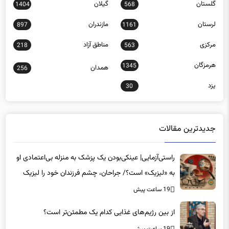
گلستان
گیلان
1404
568
لرستان
مازندران
897
1161
مرکزی
مناطق آزاد
218
563
هرمزگان
1345
همدان
256
یزد
30
جدیدترین مقالات
راستی‌آزمایی| عینکی‌بودن یک پزشک به منزله بی‌اعتمادی او
به «لیزیک» است؟/ جراحان، چشم فرزندان خود را لیزیک
می‌کنند؟
19 ساعت پیش
از بین رژیم‌های غذایی کدام یک مطمئن‌تر است؟‌