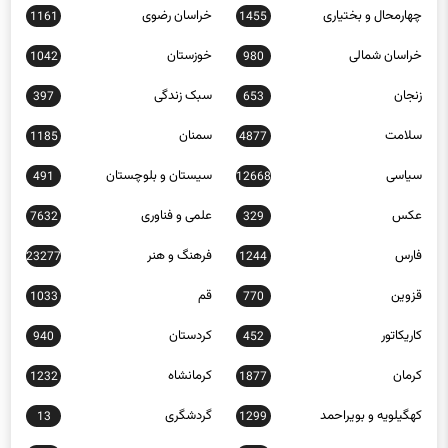
چهارمحال و بختیاری
خراسان رضوی
1161
1455
خراسان شمالی
خوزستان
1042
980
زنجان
سبک زندگی
397
653
سلامت
سمنان
1185
4877
سیاسی
سیستان و بلوچستان
491
12668
عکس
علمی و فناوری
7632
329
فارس
فرهنگ و هنر
23277
1244
قزوین
قم
1033
770
کاریکاتور
کردستان
940
452
کرمان
کرمانشاه
1232
1877
کهگیلویه و بویراحمد
گردشگری
13
1299