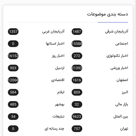
دسته بندی موضوعات
آذربایجان شرقی
آذربایجان غربی
1357
1487
اجتماعی
اخبار استانها
0
15588
اخبار تکنولوژی
اخبار روز
16152
272
اخبار ورزشی
اردبیل
903
21392
اصفهان
اقتصادی
12068
1616
البرز
ایلام
584
809
بازار مالی
بوشهر
485
32
بین الملل
تبلیغات
54
9623
تهران
چند رسانه ای
0
757