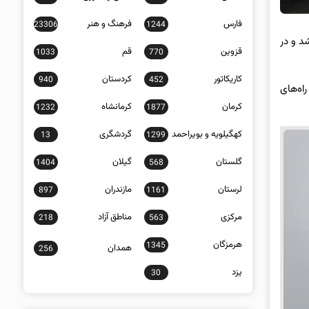
فارس
فرهنگ و هنر
23306
1244
د و در
قزوین
قم
1033
770
کاریکاتور
کردستان
940
452
اه‌های
کرمان
کرمانشاه
1232
1877
کهگیلویه و بویراحمد
گردشگری
13
1299
گلستان
گیلان
1404
568
لرستان
مازندران
897
1161
مرکزی
مناطق آزاد
218
563
هرمزگان
1345
همدان
256
یزد
30