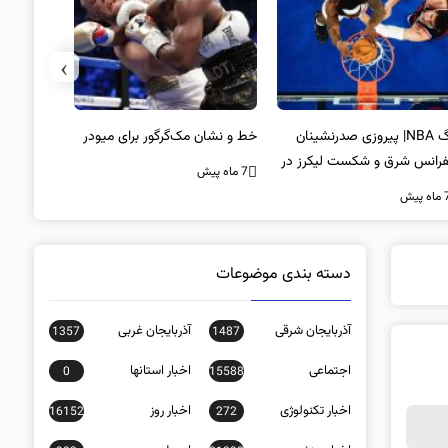
›
لیگ NBA| پیروزی صدرنشینان
خط و نشان مک‌گرگور برای میودر
سکوت محض
فرانس شرق و شکست لیکرز در
غیبت سید
7 ماه پیش
اب جیمز
است؟
ه پیش
7 ماه پیش
دسته بندی موضوعات
آذربایجان شرقی
آذربایجان غربی
1357
1487
اجتماعی
اخبار استانها
0
15588
اخبار تکنولوژی
اخبار روز
16152
272