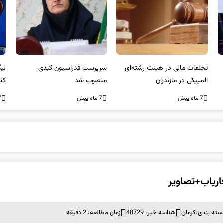
تخلفات مالی در هیئت رشته‌ای
سرپرست فدراسیون کبدی
المپیکی در مازندران
منصوب شد
کن
غی
7 ماه پیش
7 ماه پیش
7 ما
اریاب+تصاویر
سته بندی:
کرمان
شناسه خبر: 48729
زمان مطالعه: 2 دقیقه