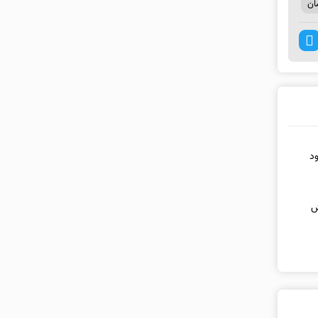
ان
ود
ش