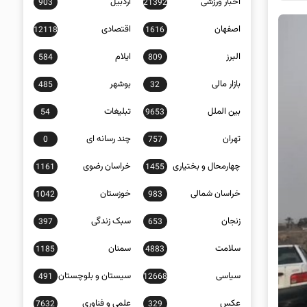
اخبار ورزشی
اردبیل
903
21392
اصفهان
اقتصادی
12118
1616
البرز
ایلام
584
809
بازار مالی
بوشهر
485
32
بین الملل
تبلیغات
54
9653
تهران
چند رسانه ای
0
757
چهارمحال و بختیاری
خراسان رضوی
1161
1455
خراسان شمالی
خوزستان
1042
983
زنجان
سبک زندگی
397
653
سلامت
سمنان
1185
4883
سیاسی
سیستان و بلوچستان
491
12668
عکس
علمی و فناوری
7632
329