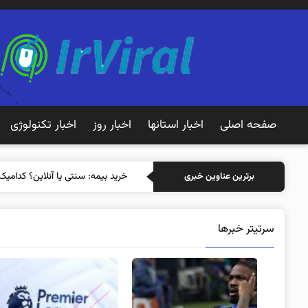
صفحه اصلی
اخبار استانها
اخبار روز
اخبار تکنولوژی
خرید بیمه: سنتی یا آنلاین؟ کدامیک
برترین عناوین خبری
سرتیتر خبرها