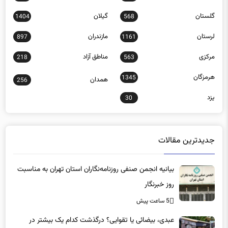
گلستان
گیلان
1404
568
لرستان
مازندران
897
1161
مرکزی
مناطق آزاد
218
563
هرمزگان
1345
همدان
256
یزد
30
جدیدترین مقالات
بیانیه انجمن صنفی روزنامه‌نگاران استان تهران به مناسبت
روز خبرنگار
5 ساعت پیش
عبدی، بیضائی یا تقوایی؟ درگذشت کدام یک بیشتر در