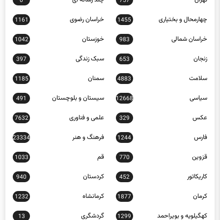
0
757
چهارمحال و بختیاری
خراسان رضوی
1161
1455
خراسان شمالی
خوزستان
1042
983
زنجان
سبک زندگی
397
653
سلامت
سمنان
1185
4883
سیاسی
سیستان و بلوچستان
491
12668
عکس
علمی و فناوری
7632
329
فارس
فرهنگ و هنر
23334
1244
قزوین
قم
1033
770
کاریکاتور
کردستان
940
452
کرمان
کرمانشاه
1232
1877
کهگیلویه و بویراحمد
گردشگری
13
1299