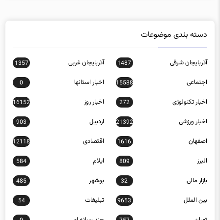
دسته بندی موضوعات
آذربایجان شرقی
آذربایجان غربی
1357
1487
اجتماعی
اخبار استانها
0
15588
اخبار تکنولوژی
اخبار روز
16152
272
اخبار ورزشی
اردبیل
903
21392
اصفهان
اقتصادی
12118
1616
البرز
ایلام
584
809
بازار مالی
بوشهر
485
32
بین الملل
تبلیغات
54
9653
تهران
چند رسانه ای