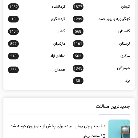
کرمان
کرمانشاه
1232
1877
کهگیلویه و بویراحمد
گردشگری
13
1299
گلستان
گیلان
1404
568
لرستان
مازندران
897
1161
مرکزی
مناطق آزاد
218
563
هرمزگان
1345
همدان
256
یزد
30
جدیدترین مقالات
«تا ببینم چی پیش میاد» برای پخش از تلویزیون دوبله شد
5 ساعت پیش