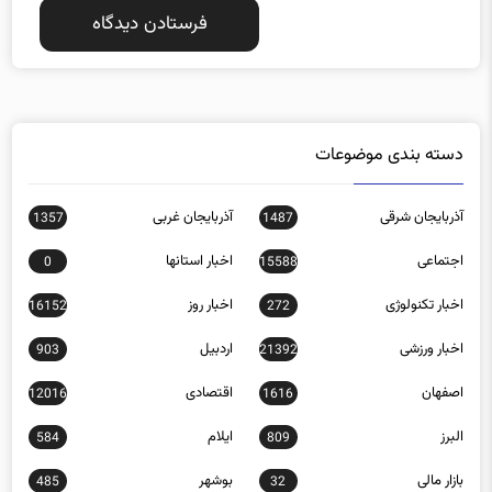
دسته بندی موضوعات
آذربایجان شرقی
آذربایجان غربی
1357
1487
اجتماعی
اخبار استانها
0
15588
اخبار تکنولوژی
اخبار روز
16152
272
اخبار ورزشی
اردبیل
903
21392
اصفهان
اقتصادی
12016
1616
البرز
ایلام
584
809
بازار مالی
بوشهر
485
32