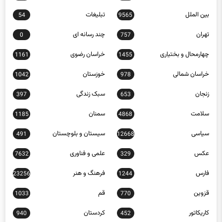
بین الملل
تبلیغات
54
9565
تهران
چند رسانه ای
0
757
چهارمحال و بختیاری
خراسان رضوی
1161
1455
خراسان شمالی
خوزستان
1042
978
زنجان
سبک زندگی
397
653
سلامت
سمنان
1185
4868
سیاسی
سیستان و بلوچستان
491
12668
عکس
علمی و فناوری
7632
329
فارس
فرهنگ و هنر
23256
1244
قزوین
قم
1033
770
کاریکاتور
کردستان
940
452