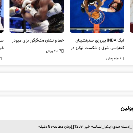
لیگ NBA| پیروزی صدرنشینان
خط و نشان مک‌گرگور برای میودر
سک
کنفرانس شرق و شکست لیکرز در
غی
7 ماه پیش
غیاب جیمز
اس
7 ماه پیش
7 ما
دسته بندی:
ایلام
شناسه خبر: 1259
زمان مطالعه: 8 دقیقه