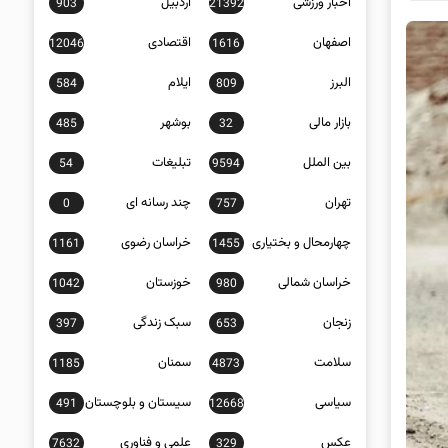
اخبار ورزشی
اردبیل
903
21392
اصفهان
اقتصادی
12046
1616
البرز
ایلام
584
809
بازار مالی
بوشهر
485
32
بین الملل
تبلیغات
54
9594
تهران
چند رسانه ای
0
757
چهارمحال و بختیاری
خراسان رضوی
1161
1455
خراسان شمالی
خوزستان
1042
980
زنجان
سبک زندگی
397
653
سلامت
سمنان
1185
4873
سیاسی
سیستان و بلوچستان
491
12668
عکس
علمی و فناوری
7632
329