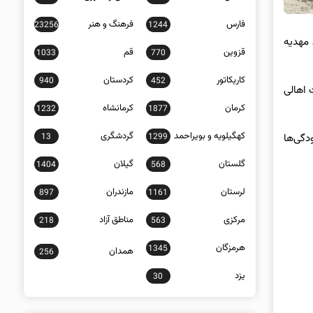
فارس
فرهنگ و هنر
23256
1244
ه مرکزیت روستای مهدیه
قزوین
قم
1033
770
کاریکاتور
کردستان
940
452
 اهالی
کرمان
کرمانشاه
1232
1877
کهگیلویه و بویراحمد
گردشگری
13
1299
دگی‌ها
گلستان
گیلان
1404
568
لرستان
مازندران
897
1161
مرکزی
مناطق آزاد
218
563
هرمزگان
1345
همدان
256
یزد
30