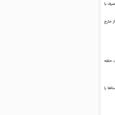
صرف با
ز خارج
ک حلقه
اها را