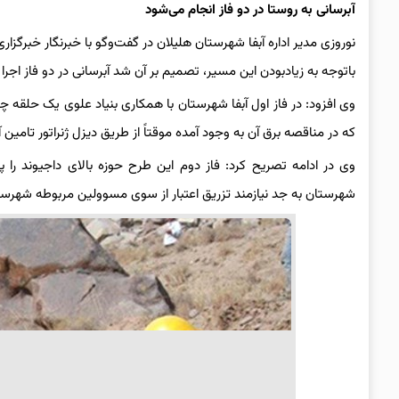
آبرسانی
به
روستا
در
دو
فاز
انجام
می‌شود
نوروزی مدیر اداره آبفا شهرستان هلیلان در گفت‌وگو با خبرنگار خبرگزار
باتوجه به زیادبودن این مسیر، تصمیم بر آن شد آبرسانی در دو فاز اجرا
که در مناقصه برق آن به وجود آمده موقتاً از طریق دیزل ژنراتور تامین 
وی در ادامه تصریح کرد: فاز دوم این طرح حوزه بالای داجیوند را 
شهرستان به جد نیازمند تزریق اعتبار از سوی مسوولین مربوطه شهرس