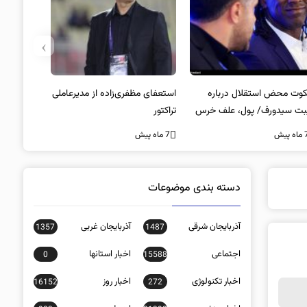
›
وت محض استقلال درباره
استعفای مظفری‌زاده از مدیرعاملی
بت سیدورف/ پول، علف خرس
تراکتور
ت؟
ه پیش
7 ماه پیش
دسته بندی موضوعات
آذربایجان شرقی
آذربایجان غربی
1357
1487
اجتماعی
اخبار استانها
0
15588
اخبار تکنولوژی
اخبار روز
16152
272