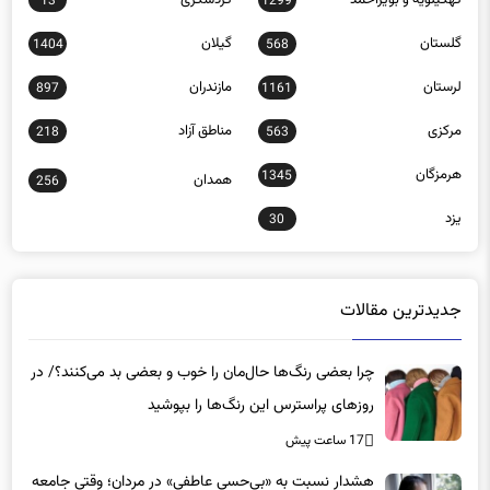
گلستان
گیلان
1404
568
لرستان
مازندران
897
1161
مرکزی
مناطق آزاد
218
563
هرمزگان
1345
همدان
256
یزد
30
جدیدترین مقالات
چرا بعضی رنگ‌ها حال‌مان را خوب و بعضی بد می‌کنند؟/ در
روزهای پراسترس این رنگ‌ها را بپوشید
17 ساعت پیش
هشدار نسبت به «بی‌حسی عاطفی» در مردان؛ وقتی جامعه
بیماری را با قدرت اشتباه می‌گیرد