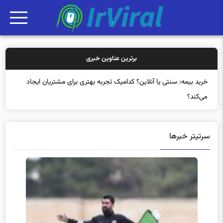
برترین عناوین خبری
خر
سرتیتر خبرها