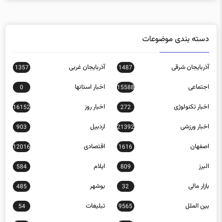
دسته بندی موضوعات
آذربایجان شرقی
آذربایجان غربی
1357
1487
اجتماعی
اخبار استانها
0
15588
اخبار تکنولوژی
اخبار روز
16152
272
اخبار ورزشی
اردبیل
903
21392
اصفهان
اقتصادی
12016
1616
البرز
ایلام
584
809
بازار مالی
بوشهر
485
32
بین الملل
تبلیغات
54
9565
تهران
چند رسانه ای
0
757