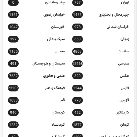
چهارمحال و بختیاری
خراسان رضوی
1161
1455
خراسان شمالی
خوزستان
1042
978
زنجان
سبک زندگی
397
653
سلامت
سمنان
1185
4868
سیاسی
سیستان و بلوچستان
491
12668
عکس
علمی و فناوری
7632
329
فارس
فرهنگ و هنر
23206
1244
قزوین
قم
1033
770
کاریکاتور
کردستان
940
452
کرمان
کرمانشاه
1232
1877
کهگیلویه و بویراحمد
گردشگری
13
1299