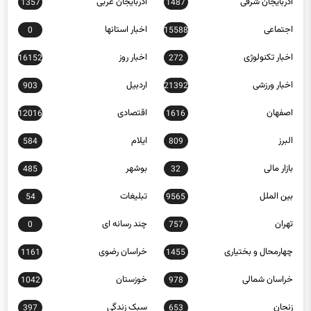
آذربایجان شرقی
آذربایجان غربی
1357
1487
اجتماعی
اخبار استانها
0
15588
اخبار تکنولوژی
اخبار روز
16152
272
اخبار ورزشی
اردبیل
903
21392
اصفهان
اقتصادی
12016
1616
البرز
ایلام
584
809
بازار مالی
بوشهر
485
32
بین الملل
تبلیغات
54
9565
تهران
چند رسانه ای
0
757
چهارمحال و بختیاری
خراسان رضوی
1161
1455
خراسان شمالی
خوزستان
1042
978
زنجان
سبک زندگی
397
653