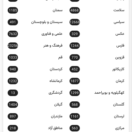
سلامت
سمنان
1185
4868
سیاسی
سیستان و بلوچستان
491
12668
عکس
علمی و فناوری
7632
329
فارس
فرهنگ و هنر
23256
1244
قزوین
قم
1033
770
کاریکاتور
کردستان
940
452
کرمان
کرمانشاه
1232
1877
کهگیلویه و بویراحمد
گردشگری
13
1299
گلستان
گیلان
1404
568
لرستان
مازندران
897
1161
مرکزی
مناطق آزاد
218
563