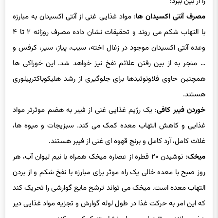
ساده، می تواند متوسل شدن به داروها را کاهش داده و التهاب معده
را از بین ببرد:
مصرف آنتی اکسیدان ها
: مواد غذایی غنی از آنتی اکسیدان به مبارزه
با التهاب شکم می روند و تحقیقات نشان داده مصرف روزانه ۲ تا ۴
وعده آنتی اکسیدان موجود در زغال اخته، سیب، پیاز، سیر، کرفس و
… منجر به از بین رفتن علائم نفخ نیز خواهد شد. این خوراکی ها
همچنین حاوی فلاونوئیدها برای جلوگیری از رشد هلیکوباکترپیلوری
هستند.
خوردن فیبر کافی
: یک رژیم غذایی غنی از فیبر به هضم موثرتر مواد
غذایی و کاهش التهاب معده کمک می کند. سبزیجات و میوه ها،
غلات کامل، آرد کامل و برنج قهوه ای غنی از فیبر هستند.
میخک
: نوشیدن ۲۰ قطره از عصاره میخک همراه با نیم لیوان آب، هر
روز صبح با معده خالی یک راه موثر برای مبارزه با نفخ شکم و از بردن
التهاب معده است. میخک می تواند ترشح مایع گوارشی را تحریک کند