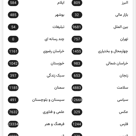
12145
1616
البرز
ایلام
584
809
بازار مالی
بوشهر
485
32
بین الملل
تبلیغات
54
9681
تهران
چند رسانه ای
0
757
چهارمحال و بختیاری
خراسان رضوی
1161
1455
خراسان شمالی
خوزستان
1042
983
زنجان
سبک زندگی
397
653
سلامت
سمنان
1185
4883
سیاسی
سیستان و بلوچستان
491
12668
عکس
علمی و فناوری
7632
329
فارس
فرهنگ و هنر
23334
1244