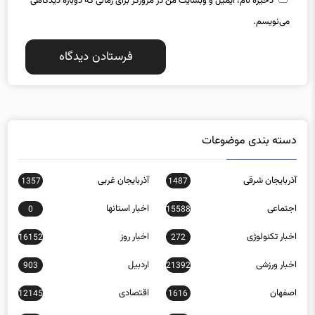
ذخیره نام، ایمیل و وبسایت من در مرورگر برای زمانی که دوباره دیدگاهی
می‌نویسم.
دسته بندی موضوعات
آذربایجان شرقی
آذربایجان غربی
1357
1487
اجتماعی
اخبار استانها
0
15588
اخبار تکنولوژی
اخبار روز
16152
272
اخبار ورزشی
اردبیل
903
21392
اصفهان
اقتصادی