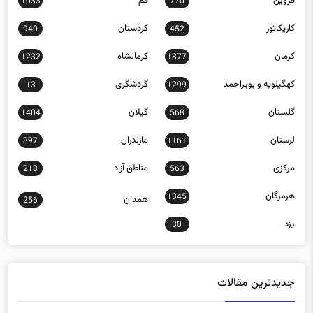
قزوین
قم
1033
770
کاریکاتور
کردستان
940
452
کرمان
کرمانشاه
1232
1877
کهگیلویه و بویراحمد
گردشگری
13
1299
گلستان
گیلان
1404
568
لرستان
مازندران
897
1161
مرکزی
مناطق آزاد
218
563
هرمزگان
1345
همدان
256
یزد
30
جدیدترین مقالات