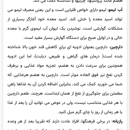
که این امر به حرکت غذا در طول لوله گوارش و تجزیه مواد غذایی دیر
هضم مانند پروتئینها، چربیها و نشاسته کمک می کند.
آب لیمو
: لیمو دارای خواص قلیایی است و این یعنی مصرف لیمو می
تواند اسید معده را خنثی کند. اسید معده خود آغازگر بسیاری از
مشکلات گوارشی است. نوشیدن یک لیوان آب لیموی گرم با معده
خالی و در اوایل صبح برای دستگاه گوارش بسیار مفید است.
دارچین
: دارچین بعنوان ادویه ای برای کاهش قند خون بالا شناخته
شده است( درمان های گیاهی و طبیعی دیابت)، اما این ادویه
همچنین برای سرعت دادن به هضم، تجزیه مواد غذایی و برطرف
کردن نفخ نیز فوق العاده موثر است. دارچین به هضم هرغذایی که
شما می خورید کمک می کند، بنابراین اضافه کردن آن به غذاها راهی
مطمئن برای جلوگیری از نفخ از همان ابتداست. هرچند، طعم دارچین
با هر غذایی متناسب نیست، ولی در عوض می توانید آن را بعد از غذا
یا هر زمانی از روز با چای گرم میل کنید.