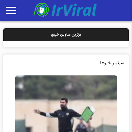
برترین عناوین خبری
خرید بیمه: س
سرتیتر خبرها