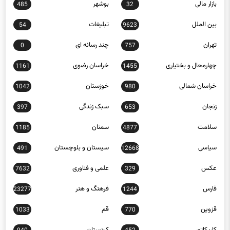
بین الملل
تبلیغات
54
9623
تهران
چند رسانه ای
0
757
چهارمحال و بختیاری
خراسان رضوی
1161
1455
خراسان شمالی
خوزستان
1042
980
زنجان
سبک زندگی
397
653
سلامت
سمنان
1185
4877
سیاسی
سیستان و بلوچستان
491
12668
عکس
علمی و فناوری
7632
329
فارس
فرهنگ و هنر
23277
1244
قزوین
قم
1033
770
کاریکاتور
کردستان
940
452