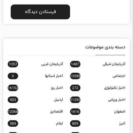
دسته بندی موضوعات
آذربایجان شرقی
آذربایجان غربی
1357
1487
اجتماعی
اخبار استانها
0
15588
اخبار تکنولوژی
اخبار روز
16152
272
اخبار ورزشی
اردبیل
903
21392
اصفهان
اقتصادی
12068
1616
البرز
ایلام
584
809
بازار مالی
بوشهر
485
32