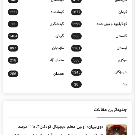
کرمان
کرمانشاه
1232
1877
کهگیلویه و بویراحمد
گردشگری
13
1299
گلستان
گیلان
1404
568
لرستان
مازندران
897
1161
مرکزی
مناطق آزاد
218
563
هرمزگان
1345
همدان
256
یزد
30
جدیدترین مقالات
«وی‌پی‌ان» اولین معلم دیجیتال کودکان؟/ «۲۳ درصد
کودکان ایرانی فیلترشکن دارند»؛ آماری که نباید عادی تلقی