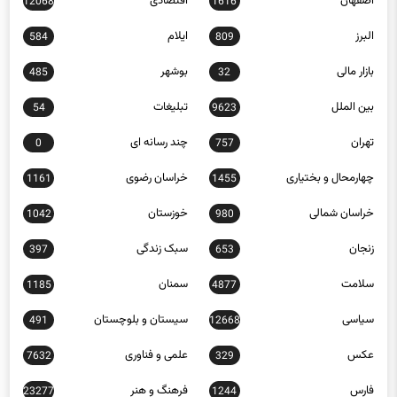
البرز
ایلام
584
809
بازار مالی
بوشهر
485
32
بین الملل
تبلیغات
54
9623
تهران
چند رسانه ای
0
757
چهارمحال و بختیاری
خراسان رضوی
1161
1455
خراسان شمالی
خوزستان
1042
980
زنجان
سبک زندگی
397
653
سلامت
سمنان
1185
4877
سیاسی
سیستان و بلوچستان
491
12668
عکس
علمی و فناوری
7632
329
فارس
فرهنگ و هنر
23277
1244