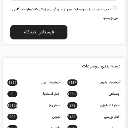
ذخیره نام، ایمیل و وبسایت من در مرورگر برای زمانی که دوباره دیدگاهی
می‌نویسم.
دسته بندی موضوعات
آذربایجان شرقی
آذربایجان غربی
1357
1487
اجتماعی
اخبار استانها
0
15588
اخبار تکنولوژی
اخبار روز
16152
272
اخبار ورزشی
اردبیل
903
21392
اصفهان
اقتصادی
12068
1616