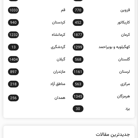
قزوین
قم
1033
770
کاریکاتور
کردستان
940
452
کرمان
کرمانشاه
1232
1877
کهگیلویه و بویراحمد
گردشگری
13
1299
گلستان
گیلان
1404
568
لرستان
مازندران
897
1161
مرکزی
مناطق آزاد
218
563
هرمزگان
1345
همدان
256
یزد
30
جدیدترین مقالات