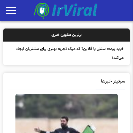
برترین عناوین خبری
خر
سرتیتر خبرها