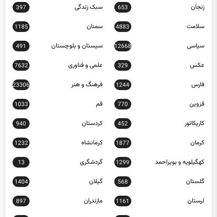
زنجان
سبک زندگی
397
653
سلامت
سمنان
1185
4883
سیاسی
سیستان و بلوچستان
491
12668
عکس
علمی و فناوری
7632
329
فارس
فرهنگ و هنر
23306
1244
قزوین
قم
1033
770
کاریکاتور
کردستان
940
452
کرمان
کرمانشاه
1232
1877
کهگیلویه و بویراحمد
گردشگری
13
1299
گلستان
گیلان
1404
568
لرستان
مازندران
897
1161