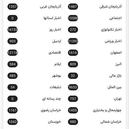
آذربایجان شرقی
آذربایجان غربی
1357
1487
اجتماعی
اخبار استانها
0
15588
اخبار تکنولوژی
اخبار روز
16152
272
اخبار ورزشی
اردبیل
903
21392
اصفهان
اقتصادی
12118
1616
البرز
ایلام
584
809
بازار مالی
بوشهر
485
32
بین الملل
تبلیغات
54
9653
تهران
چند رسانه ای
0
757
چهارمحال و بختیاری
خراسان رضوی
1161
1455
خراسان شمالی
خوزستان
1042
980