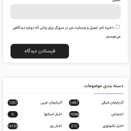
ذخیره نام، ایمیل و وبسایت من در مرورگر برای زمانی که دوباره دیدگاهی
می‌نویسم.
دسته بندی موضوعات
آذربایجان شرقی
آذربایجان غربی
1357
1487
اجتماعی
اخبار استانها
0
15588
اخبار تکنولوژی
اخبار روز
16152
272
اخبار ورزشی
اردبیل
903
21392