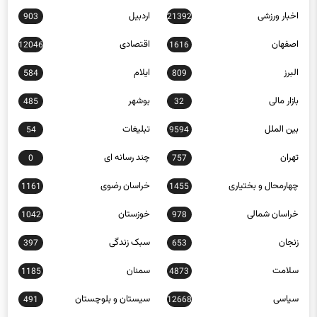
اصفهان
اقتصادی
12046
1616
البرز
ایلام
584
809
بازار مالی
بوشهر
485
32
بین الملل
تبلیغات
54
9594
تهران
چند رسانه ای
0
757
چهارمحال و بختیاری
خراسان رضوی
1161
1455
خراسان شمالی
خوزستان
1042
978
زنجان
سبک زندگی
397
653
سلامت
سمنان
1185
4873
سیاسی
سیستان و بلوچستان
491
12668
عکس
علمی و فناوری
7632
329