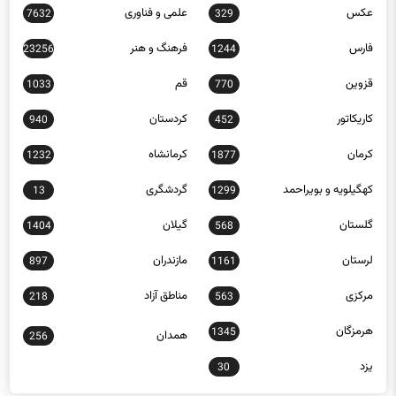
فارس
فرهنگ و هنر
23256
1244
قزوین
قم
1033
770
کاریکاتور
کردستان
940
452
کرمان
کرمانشاه
1232
1877
کهگیلویه و بویراحمد
گردشگری
13
1299
گلستان
گیلان
1404
568
لرستان
مازندران
897
1161
مرکزی
مناطق آزاد
218
563
هرمزگان
1345
همدان
256
یزد
30