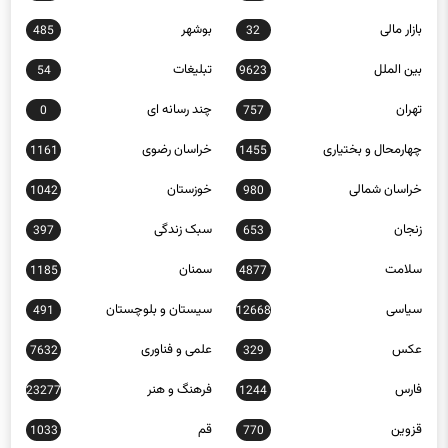
485
32
بین الملل
تبلیغات
54
9623
تهران
چند رسانه ای
0
757
چهارمحال و بختیاری
خراسان رضوی
1161
1455
خراسان شمالی
خوزستان
1042
980
زنجان
سبک زندگی
397
653
سلامت
سمنان
1185
4877
سیاسی
سیستان و بلوچستان
491
12668
عکس
علمی و فناوری
7632
329
فارس
فرهنگ و هنر
23277
1244
قزوین
قم
1033
770
کاریکاتور
کردستان
940
452