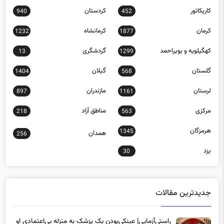
کرمان
کرمانشاه
1232
1877
کهگیلویه و بویراحمد
گردشگری
13
1299
گلستان
گیلان
1404
568
لرستان
مازندران
897
1161
مرکزی
مناطق آزاد
218
563
هرمزگان
1345
همدان
256
یزد
30
جدیدترین مقالات
راستی‌آزمایی| عینکی‌بودن یک پزشک به منزله بی‌اعتمادی او
به «لیزیک» است؟/ جراحان، چشم فرزندان خود را لیزیک