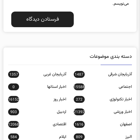
دسته بندی موضوعات
آذربایجان شرقی
آذربایجان غربی
1357
1487
اجتماعی
اخبار استانها
0
15588
اخبار تکنولوژی
اخبار روز
16152
272
اخبار ورزشی
اردبیل
903
21392
اصفهان
اقتصادی
12068
1616
البرز
ایلام
584
809
بازار مالی
بوشهر