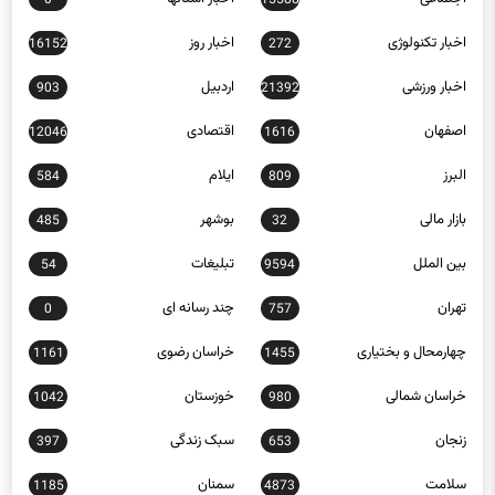
اخبار تکنولوژی
اخبار روز
16152
272
اخبار ورزشی
اردبیل
903
21392
اصفهان
اقتصادی
12046
1616
البرز
ایلام
584
809
بازار مالی
بوشهر
485
32
بین الملل
تبلیغات
54
9594
تهران
چند رسانه ای
0
757
چهارمحال و بختیاری
خراسان رضوی
1161
1455
خراسان شمالی
خوزستان
1042
980
زنجان
سبک زندگی
397
653
سلامت
سمنان
1185
4873