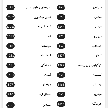
سیاسی
سیستان و بلوچستان
491
12668
عکس
علمی و فناوری
7632
329
فارس
فرهنگ و هنر
23256
1244
قزوین
قم
1033
770
کاریکاتور
کردستان
940
452
کرمان
کرمانشاه
1232
1877
کهگیلویه و بویراحمد
گردشگری
13
1299
گلستان
گیلان
1404
568
لرستان
مازندران
897
1161
مرکزی
مناطق آزاد
218
563
هرمزگان
1345
همدان
256
یزد
30