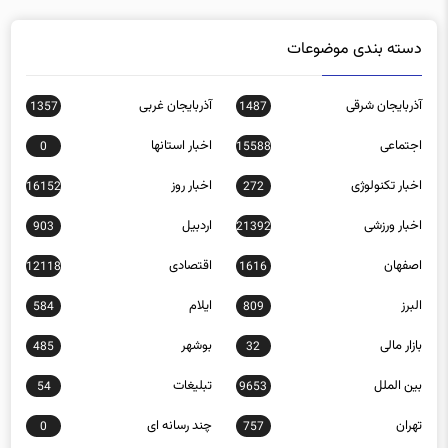
دسته بندی موضوعات
آذربایجان شرقی
آذربایجان غربی
1357
1487
اجتماعی
اخبار استانها
0
15588
اخبار تکنولوژی
اخبار روز
16152
272
اخبار ورزشی
اردبیل
903
21392
اصفهان
اقتصادی
12118
1616
البرز
ایلام
584
809
بازار مالی
بوشهر
485
32
بین الملل
تبلیغات
54
9653
تهران
چند رسانه ای
0
757