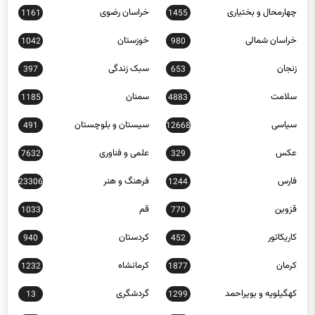
چهارمحال و بختیاری
خراسان رضوی
1161
1455
خراسان شمالی
خوزستان
1042
980
زنجان
سبک زندگی
397
653
سلامت
سمنان
1185
4883
سیاسی
سیستان و بلوچستان
491
12668
عکس
علمی و فناوری
7632
329
فارس
فرهنگ و هنر
23306
1244
قزوین
قم
1033
770
کاریکاتور
کردستان
940
452
کرمان
کرمانشاه
1232
1877
کهگیلویه و بویراحمد
گردشگری
13
1299