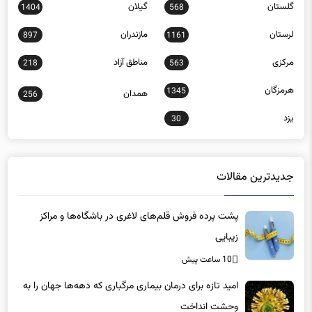
گلستان
گیلان
1404
568
لرستان
مازندران
897
1161
مرکزی
مناطق آزاد
218
563
هرمزگان
1345
همدان
256
یزد
30
جدیدترین مقالات
پشت پرده فروش قلم‌های لاغری در باشگاه‌ها و مراکز
زیبایی
10 ساعت پیش
امید تازه برای درمان بیماری مرگباری که دهه‌ها جهان را به
وحشت انداخت