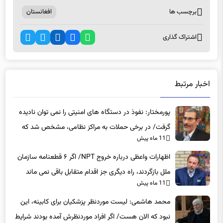
برچسب ها
افغانستان
اشتراک گذاری
اخبار مرتبط
پورمختار: نفوذ در دستگاه های امنیتی را نمی توان نادیده
گرفت/ در برخی حملات به مراکز نظامی، مشخص شد که
11 ماه پیش
عوامل نفوذی دخیل بوده‌اند
اظهارات واعظی درباره خروج NPT/ اگر ۶ قطعنامه سازمان
ملل بازگردند، راه دیگری جز اقدام متقابل باقی نمی‌ ماند
11 ماه پیش
محمد هاشمی: لیست موردنظر پزشکیان برای کابینه، این
نبود که الان هست/ اگر افراد موردنظرش آمده بودند شرایط