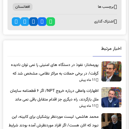
برچسب ها
افغانستان
اشتراک گذاری
اخبار مرتبط
پورمختار: نفوذ در دستگاه های امنیتی را نمی توان نادیده
گرفت/ در برخی حملات به مراکز نظامی، مشخص شد که
11 ماه پیش
عوامل نفوذی دخیل بوده‌اند
اظهارات واعظی درباره خروج NPT/ اگر ۶ قطعنامه سازمان
ملل بازگردند، راه دیگری جز اقدام متقابل باقی نمی‌ ماند
11 ماه پیش
محمد هاشمی: لیست موردنظر پزشکیان برای کابینه، این
نبود که الان هست/ اگر افراد موردنظرش آمده بودند شرایط