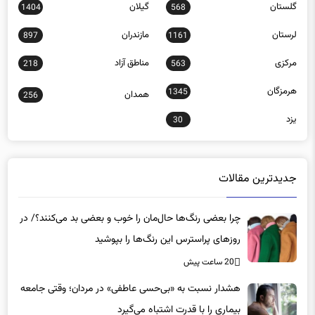
گلستان
گیلان
1404
568
لرستان
مازندران
897
1161
مرکزی
مناطق آزاد
218
563
هرمزگان
1345
همدان
256
یزد
30
جدیدترین مقالات
چرا بعضی رنگ‌ها حال‌مان را خوب و بعضی بد می‌کنند؟/ در
روزهای پراسترس این رنگ‌ها را بپوشید
20 ساعت پیش
هشدار نسبت به «بی‌حسی عاطفی» در مردان؛ وقتی جامعه
بیماری را با قدرت اشتباه می‌گیرد