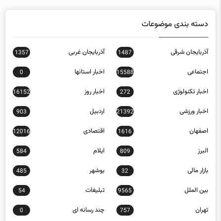
دسته بندی موضوعات
آذربایجان شرقی
آذربایجان غربی
1357
1487
اجتماعی
اخبار استانها
0
15588
اخبار تکنولوژی
اخبار روز
16152
272
اخبار ورزشی
اردبیل
903
21392
اصفهان
اقتصادی
12016
1616
البرز
ایلام
584
809
بازار مالی
بوشهر
485
32
بین الملل
تبلیغات
54
9565
تهران
چند رسانه ای
0
757