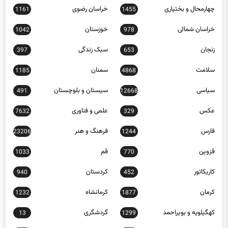
چهارمحال و بختیاری
خراسان رضوی
1161
1455
خراسان شمالی
خوزستان
1042
978
زنجان
سبک زندگی
397
653
سلامت
سمنان
1185
4868
سیاسی
سیستان و بلوچستان
491
12668
عکس
علمی و فناوری
7632
329
فارس
فرهنگ و هنر
23206
1244
قزوین
قم
1033
770
کاریکاتور
کردستان
940
452
کرمان
کرمانشاه
1232
1877
کهگیلویه و بویراحمد
گردشگری
13
1299