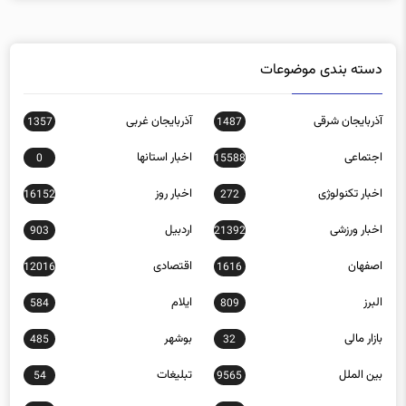
دسته بندی موضوعات
آذربایجان شرقی
آذربایجان غربی
1357
1487
اجتماعی
اخبار استانها
0
15588
اخبار تکنولوژی
اخبار روز
16152
272
اخبار ورزشی
اردبیل
903
21392
اصفهان
اقتصادی
12016
1616
البرز
ایلام
584
809
بازار مالی
بوشهر
485
32
بین الملل
تبلیغات
54
9565
تهران
چند رسانه ای
0
757