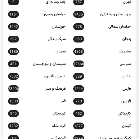
چهارمحال و بختیاری
خراسان رضوی
1161
1455
خراسان شمالی
خوزستان
1042
978
زنجان
سبک زندگی
397
653
سلامت
سمنان
1185
4868
سیاسی
سیستان و بلوچستان
491
12668
عکس
علمی و فناوری
7632
329
فارس
فرهنگ و هنر
23206
1244
قزوین
قم
1033
770
کاریکاتور
کردستان
940
452
کرمان
کرمانشاه
1232
1877
کهگیلویه و بویراحمد
گردشگری
13
1299