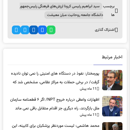
ها
دانشگاه جامعه روحانیت مبارز معیشت
اشتراک گذاری
اخبار مرتبط
پورمختار: نفوذ در دستگاه های امنیتی را نمی توان نادیده
گرفت/ در برخی حملات به مراکز نظامی، مشخص شد که
11 ماه پیش
عوامل نفوذی دخیل بوده‌اند
اظهارات واعظی درباره خروج NPT/ اگر ۶ قطعنامه سازمان
ملل بازگردند، راه دیگری جز اقدام متقابل باقی نمی‌ ماند
11 ماه پیش
محمد هاشمی: لیست موردنظر پزشکیان برای کابینه، این
نبود که الان هست/ اگر افراد موردنظرش آمده بودند شرایط