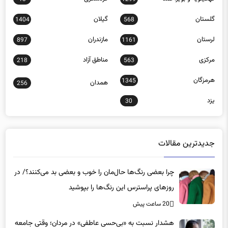
گلستان
گیلان
1404
568
لرستان
مازندران
897
1161
مرکزی
مناطق آزاد
218
563
هرمزگان
1345
همدان
256
یزد
30
جدیدترین مقالات
چرا بعضی رنگ‌ها حال‌مان را خوب و بعضی بد می‌کنند؟/ در
روزهای پراسترس این رنگ‌ها را بپوشید
20 ساعت پیش
هشدار نسبت به «بی‌حسی عاطفی» در مردان؛ وقتی جامعه
بیماری را با قدرت اشتباه می‌گیرد