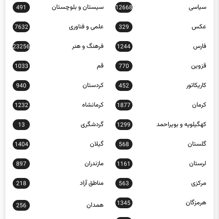
سیاسی
سیستان و بلوچستان
491
12668
عکس
علمی و فناوری
7632
329
فارس
فرهنگ و هنر
23256
1244
قزوین
قم
1033
770
کاریکاتور
کردستان
940
452
کرمان
کرمانشاه
1232
1877
کهگیلویه و بویراحمد
گردشگری
13
1299
گلستان
گیلان
1404
568
لرستان
مازندران
897
1161
مرکزی
مناطق آزاد
218
563
هرمزگان
1345
همدان
256