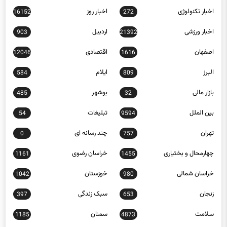
اخبار تکنولوژی
اخبار روز
16152
272
اخبار ورزشی
اردبیل
903
21392
اصفهان
اقتصادی
12046
1616
البرز
ایلام
584
809
بازار مالی
بوشهر
485
32
بین الملل
تبلیغات
54
9594
تهران
چند رسانه ای
0
757
چهارمحال و بختیاری
خراسان رضوی
1161
1455
خراسان شمالی
خوزستان
1042
980
زنجان
سبک زندگی
397
653
سلامت
سمنان
1185
4873