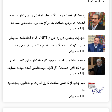
اخبار مرتبط
پورمختار: نفوذ در دستگاه های امنیتی را نمی توان نادیده
گرفت/ در برخی حملات به مراکز نظامی، مشخص شد که
11 ماه پیش
عوامل نفوذی دخیل بوده‌اند
اظهارات واعظی درباره خروج NPT/ اگر ۶ قطعنامه سازمان
ملل بازگردند، راه دیگری جز اقدام متقابل باقی نمی‌ ماند
11 ماه پیش
محمد هاشمی: لیست موردنظر پزشکیان برای کابینه، این
نبود که الان هست/ اگر افراد موردنظرش آمده بودند شرایط
11 ماه پیش
بهتر بود
خبر جدید از کاهش ساعت کاری ادارات و تعطیلی پنجشنبه
ها
11 ماه پیش