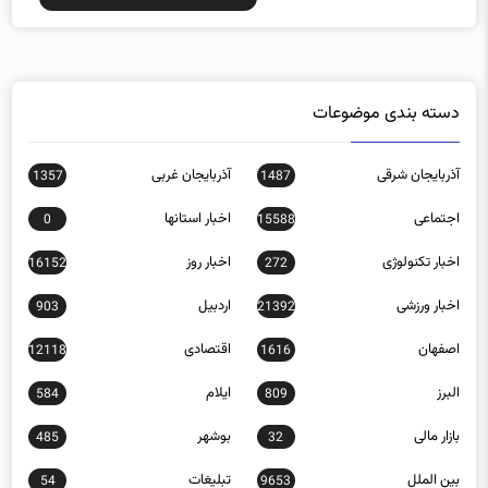
دسته بندی موضوعات
آذربایجان شرقی
آذربایجان غربی
1357
1487
اجتماعی
اخبار استانها
0
15588
اخبار تکنولوژی
اخبار روز
16152
272
اخبار ورزشی
اردبیل
903
21392
اصفهان
اقتصادی
12118
1616
البرز
ایلام
584
809
بازار مالی
بوشهر
485
32
بین الملل
تبلیغات
54
9653