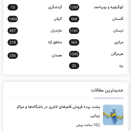
کهگیلویه و بویراحمد
گردشگری
13
1299
گلستان
گیلان
1404
568
لرستان
مازندران
897
1161
مرکزی
مناطق آزاد
218
563
هرمزگان
1345
همدان
256
یزد
30
جدیدترین مقالات
پشت پرده فروش قلم‌های لاغری در باشگاه‌ها و مراکز
زیبایی
10 ساعت پیش