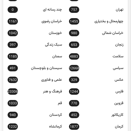
تهران
چند رسانه ای
0
757
چهارمحال و بختیاری
خراسان رضوی
1161
1455
خراسان شمالی
خوزستان
1042
980
زنجان
سبک زندگی
397
653
سلامت
سمنان
1185
4883
سیاسی
سیستان و بلوچستان
491
12668
عکس
علمی و فناوری
7632
329
فارس
فرهنگ و هنر
23306
1244
قزوین
قم
1033
770
کاریکاتور
کردستان
940
452
کرمان
کرمانشاه
1232
1877